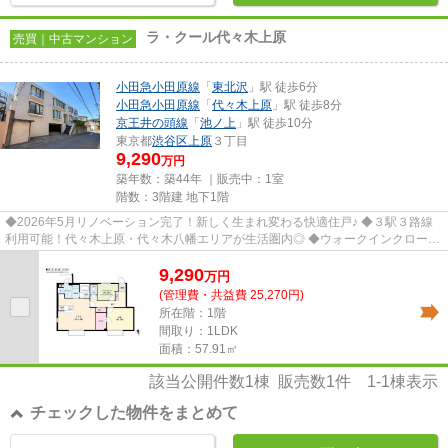
ラ・クール代々木上原
売買｜中古マンション
小田急小田原線
「
東北沢
」駅 徒歩6分
小田急小田原線
「
代々木上原
」駅 徒歩8分
京王井の頭線
「
池ノ上
」駅 徒歩10分
東京都
渋谷区
上原
３丁目
9,290
万円
築年数：築44年 ｜販売中：
1室
階数：3階建 地下1階
◆2026年5月リノベーション完了！新しく生まれ変わる快適住戸♪ ◆３駅３路線
利用可能！代々木上原・代々木八幡エリアが生活圏内◎ ◆ウォークインクローゼ
ット付き。衣類や季節物もすっき...
9,290
万
円
(管理費・共益費 25,270円)
所在階：1階
間取り：1LDK
面積：57.91㎡
該当公開件数
1
棟 販売数
1
件
1-1
棟表示
チェックした物件をまとめて