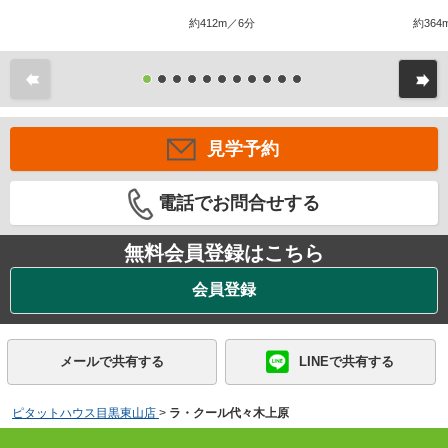
約412m／6分
約364
前
見学予約
電話でお問合せする
無料会員登録はこちら
会員登録
メールで共有する
LINEで共有する
ピタットハウス目黒東山店
>
ラ・クール代々木上原