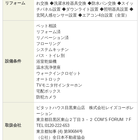
リフォーム
れ交換 ◆洗濯水栓器具交換 ◆防水パン交換 ◆スイッ
チパネル設置 ◆ダウンライト設置 ◆照明器具設置 ◆
玄関人感センサー設置 ◆エアコン4台設置（全室）
ペット相談
リフォーム済
リノベーション済
フローリング
システムキッチン
バス・トイレ別
設備条件
浴室乾燥機
温水洗浄便座
ウォークインクロゼット
オートロック
TVモニタ付インターホン
宅配ボックス
防犯カメラ
ピタットハウス目黒東山店 株式会社レイズコーポレ
ーション
東京都目黒区東山２丁目３－２ COM’S FORUM ７F
取扱会社
TEL:0120-222-653
東京都知事 (4) 第90684号
（公社）全日本不動産協会