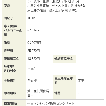
小田急小田原線
「
東北沢
」駅 徒歩6分
交通
小田急小田原線
「
代々木上原
」駅 徒歩8分
京王井の頭線
「
池ノ上
」駅 徒歩10分
間取り
1LDK
専有面積/
バルコニー面
57.91㎡/-
積
価格
9,290万円
管理費
25,270円
修繕積立金
修繕積立基金
13,320円
-
駐車場/
空無/-
月額料金
国土法届出要
土地権利
所有権
不要
否
第一種低層住居
用途地域
地勢
-
専用
種別/構造
中古マンション/鉄筋コンクリート