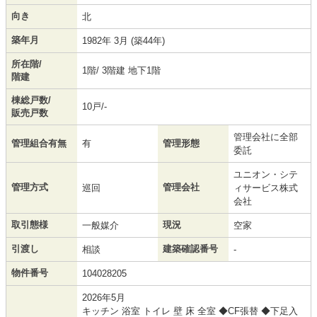
向き
北
築年月
1982年 3月 (築44年)
所在階/
1階/ 3階建 地下1階
階建
棟総戸数/
10戸/-
販売戸数
管理会社に全部
管理組合有無
有
管理形態
委託
ユニオン・シテ
管理方式
管理会社
巡回
ィサービス株式
会社
取引態様
現況
一般媒介
空家
引渡し
建築確認番号
相談
-
物件番号
104028205
2026年5月
キッチン 浴室 トイレ 壁 床 全室 ◆CF張替 ◆下足入