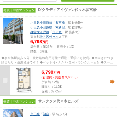
D‘クラディアイヴァン代々木参宮橋
売買｜中古マンション
小田急小田原線
「
参宮橋
」駅 徒歩5分
小田急小田原線
「
南新宿
」駅 徒歩8分
都営大江戸線
「
代々木
」駅 徒歩9分
東京都
渋谷区
代々木
３丁目
6,798
万円
築年数：築23年 ｜販売中：
1室
階数：6階建
◆参宮橋駅徒歩５分！複数路線利用可能で通勤・通学にも便利♪ ◆南向きにつき
陽当たり・通風良好です！ ◆ペット可×リノベ×専用トランクルーム付 ◆スーパ
ー・病院・小学校徒歩10分圏内充...
6,798
万
円
(管理費・共益費 9,630円)
所在階：2階
間取り：1LDK
面積：37.05㎡
サンクタス代々木ヒルズ
売買｜中古マンション
京王線
「
初台
」駅 徒歩7分