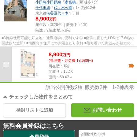
小田急小田原線
「
参宮橋
」駅 徒歩7分
千代田線
「
代々木公園
」駅 徒歩12分
東京都
渋谷区
代々木
５丁目
8,900
万円
築年数：築28年 ｜販売中：
1室
階数：9階建 地下1階
■3路線使用可能な好立地 通勤通学に便利です◎ ■南側に面したLDKは17.6帖の
開放的な空間♪ ■南西向き住戸につき陽当たり良好 ■落ち着いた街並みが魅力の
「代々木・参宮橋」エリア
8,900
万
円
(管理費・共益費 13,680円)
所在階：1階
間取り：1LDK
面積：58.47㎡
該当公開件数
2
棟 販売数
2
件
1-2
棟表示
チェックした物件をまとめて
検討リストに追加
お問い合わせ
無料会員登録はこちら
公開物件数：
0
件
会員登録