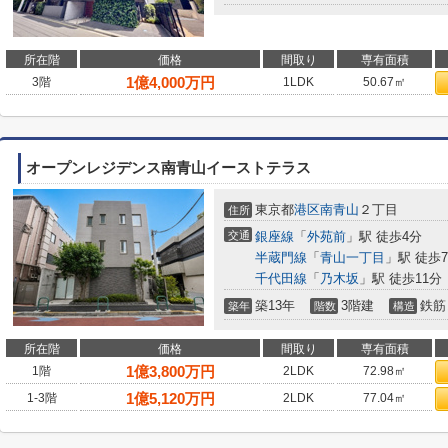
所在階
価格
間取り
専有面積
1
億
4,000
万円
3階
1LDK
50.67㎡
オープンレジデンス南青山イーストテラス
東京都
港区
南青山
２丁目
住所
交通
銀座線
「
外苑前
」駅 徒歩4分
半蔵門線
「
青山一丁目
」駅 徒歩
千代田線
「
乃木坂
」駅 徒歩11分
築13年
3階建
鉄筋
築年
階数
構造
所在階
価格
間取り
専有面積
1
億
3,800
万円
1階
2LDK
72.98㎡
1
億
5,120
万円
1-3階
2LDK
77.04㎡