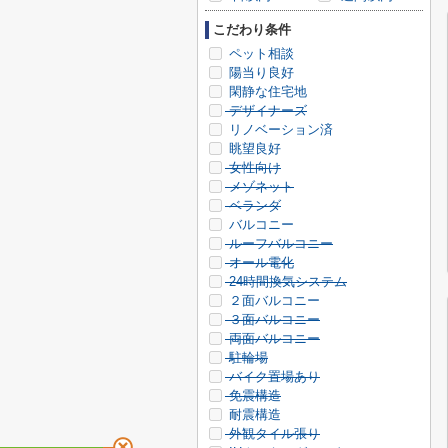
こだわり条件
ペット相談
陽当り良好
閑静な住宅地
デザイナーズ
リノベーション済
眺望良好
女性向け
メゾネット
ベランダ
バルコニー
ルーフバルコニー
オール電化
24時間換気システム
２面バルコニー
３面バルコニー
両面バルコニー
駐輪場
バイク置場あり
免震構造
耐震構造
外観タイル張り