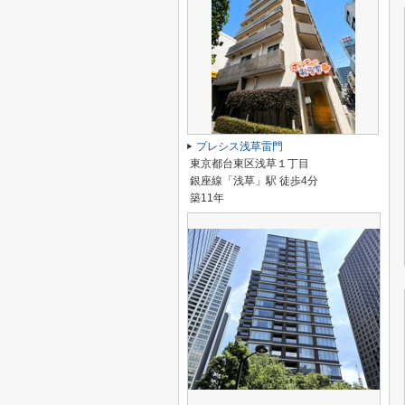
プレシス浅草雷門
東京都台東区浅草１丁目
銀座線「浅草」駅 徒歩4分
築11年