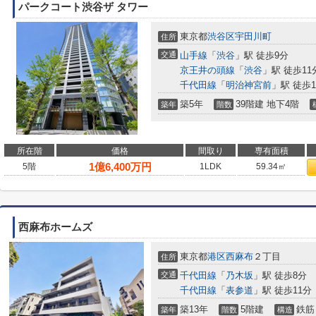
パークコート渋谷ザ タワー
東京都
渋谷区
宇田川町
住所
交通
山手線
「
渋谷
」駅 徒歩9分
京王井の頭線
「
渋谷
」駅 徒歩11
千代田線
「
明治神宮前
」駅 徒歩1
築5年
39階建 地下4階
築年
階数
所在階
価格
間取り
専有面積
1
億
6,400
万円
5階
1LDK
59.34㎡
西麻布ホームズ
東京都
港区
西麻布
２丁目
住所
交通
千代田線
「
乃木坂
」駅 徒歩8分
千代田線
「
表参道
」駅 徒歩11分
築13年
5階建
鉄筋
築年
階数
構造