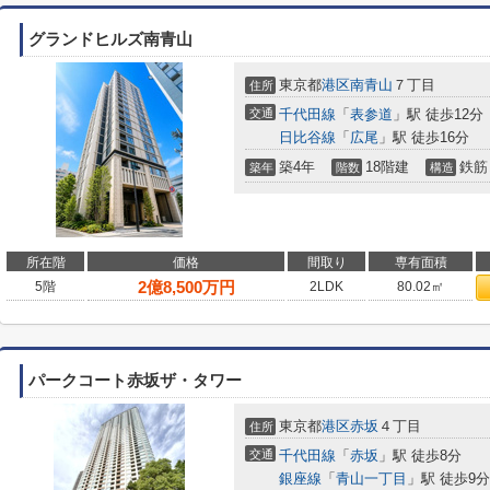
グランドヒルズ南青山
東京都
港区
南青山
７丁目
住所
交通
千代田線
「
表参道
」駅 徒歩12分
日比谷線
「
広尾
」駅 徒歩16分
築4年
18階建
鉄筋
築年
階数
構造
所在階
価格
間取り
専有面積
2
億
8,500
万円
5階
2LDK
80.02㎡
パークコート赤坂ザ・タワー
東京都
港区
赤坂
４丁目
住所
交通
千代田線
「
赤坂
」駅 徒歩8分
銀座線
「
青山一丁目
」駅 徒歩9分