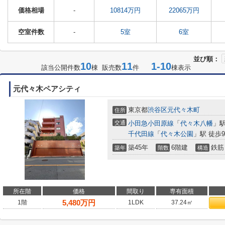
価格相場
-
10814万円
22065万円
空室件数
-
5室
6室
並び順：
10
11
1-10
該当公開件数
棟 販売数
件
棟表示
元代々木ペアシティ
東京都
渋谷区
元代々木町
住所
交通
小田急小田原線
「
代々木八幡
」駅
千代田線
「
代々木公園
」駅 徒歩
築45年
6階建
鉄筋
築年
階数
構造
所在階
価格
間取り
専有面積
5,480
万円
1階
1LDK
37.24㎡