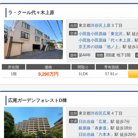
ラ・クール代々木上原
東京都
渋谷区
上原
３丁目
住所
交通
小田急小田原線
「
東北沢
」駅 徒
小田急小田原線
「
代々木上原
」駅
京王井の頭線
「
池ノ上
」駅 徒歩1
築44年
3階建 地下1階
築年
階数
所在階
価格
間取り
専有面積
9,290
万円
1階
1LDK
57.91㎡
広尾ガーデンフォレストD棟
東京都
渋谷区
広尾
４丁目
住所
交通
日比谷線
「
広尾
」駅 徒歩7分
銀座線
「
表参道
」駅 徒歩18分
日比谷線
「
六本木
」駅 徒歩20分