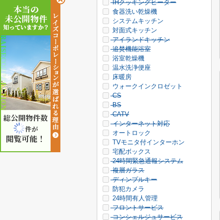
IHクッキングヒーター
食器洗い乾燥機
システムキッチン
対面式キッチン
アイランドキッチン
追焚機能浴室
浴室乾燥機
温水洗浄便座
床暖房
ウォークインクロゼット
CS
BS
CATV
総公開物件数
インターネット対応
件が
オートロック
閲覧可能！
TVモニタ付インターホン
宅配ボックス
24時間緊急通報システム
複層ガラス
ディンプルキー
防犯カメラ
24時間有人管理
フロントサービス
コンシェルジュサービス