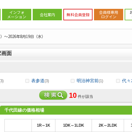
ン(売買))路線・駅から探す
>
東京メトロ千代田線のマンション(売買)
インフォ
会員様専用
会社案内
無料会員登録
メーション
ログイン
水）～2026年8月19日（水）
択画面
表参道
明治神宮前
代々
(3)
(3)
(1)
10
件が該当
千代田線の価格相場
1R～1K
1DK～1LDK
2K～2LDK