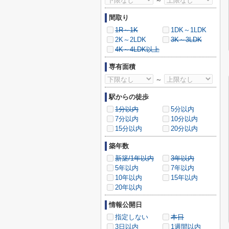
～
間取り
1R～1K
1DK～1LDK
2K～2LDK
3K～3LDK
4K～4LDK以上
専有面積
～
駅からの徒歩
1分以内
5分以内
7分以内
10分以内
15分以内
20分以内
築年数
新築/1年以内
3年以内
5年以内
7年以内
10年以内
15年以内
20年以内
情報公開日
指定しない
本日
3日以内
1週間以内