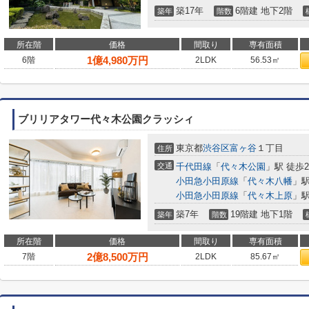
築17年
6階建 地下2階
築年
階数
所在階
価格
間取り
専有面積
1
億
4,980
万円
6階
2LDK
56.53㎡
ブリリアタワー代々木公園クラッシィ
東京都
渋谷区
富ヶ谷
１丁目
住所
交通
千代田線
「
代々木公園
」駅 徒歩
小田急小田原線
「
代々木八幡
」駅
小田急小田原線
「
代々木上原
」駅
築7年
19階建 地下1階
築年
階数
所在階
価格
間取り
専有面積
2
億
8,500
万円
7階
2LDK
85.67㎡