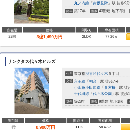
丸ノ内線
「
赤坂見附
」駅 徒歩9分
築17年
43階建 地下2階
築年
階数
所在階
価格
間取り
専有面積
3
億
1,490
万円
22階
2LDK
77.26㎡
サンクタス代々木ヒルズ
東京都
渋谷区
代々木
５丁目
住所
交通
京王線
「
初台
」駅 徒歩7分
小田急小田原線
「
参宮橋
」駅 徒
千代田線
「
代々木公園
」駅 徒歩1
築28年
9階建 地下1階
築年
階数
所在階
価格
間取り
専有面積
8,900
万円
1階
1LDK
58.47㎡