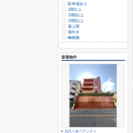
駐車場あり
2階以上
10階以上
20階以上
最上階
南向き
角部屋
新着物件
元代々木ペアシティ