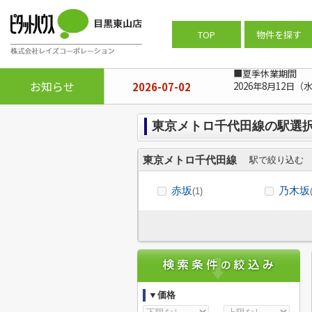
ピタットハウス目黒東山店
>
(マンショ
TOP
物件を探す
■夏季休業期間
お知らせ
2026-07-02
2026年8月12日（
東京メトロ千代田線の駅選
東京メトロ千代田線
駅で絞り込む
赤坂
乃木坂
(1)
▼価格