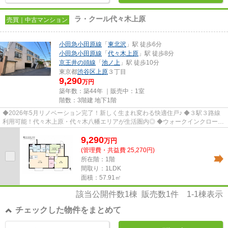
ラ・クール代々木上原
売買｜中古マンション
小田急小田原線
「
東北沢
」駅 徒歩6分
小田急小田原線
「
代々木上原
」駅 徒歩8分
京王井の頭線
「
池ノ上
」駅 徒歩10分
東京都
渋谷区
上原
３丁目
9,290
万円
築年数：築44年 ｜販売中：
1室
階数：3階建 地下1階
◆2026年5月リノベーション完了！新しく生まれ変わる快適住戸♪ ◆３駅３路線
利用可能！代々木上原・代々木八幡エリアが生活圏内◎ ◆ウォークインクローゼ
ット付き。衣類や季節物もすっき...
9,290
万
円
(管理費・共益費 25,270円)
所在階：1階
間取り：1LDK
面積：57.91㎡
該当公開件数
1
棟 販売数
1
件
1-1
棟表示
チェックした物件をまとめて