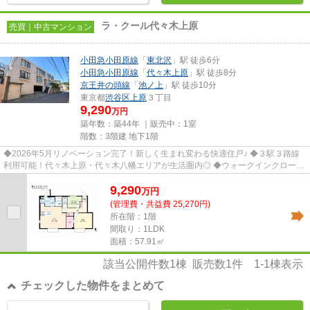
ラ・クール代々木上原
売買｜中古マンション
小田急小田原線
「
東北沢
」駅 徒歩6分
小田急小田原線
「
代々木上原
」駅 徒歩8分
京王井の頭線
「
池ノ上
」駅 徒歩10分
東京都
渋谷区
上原
３丁目
9,290
万円
築年数：築44年 ｜販売中：
1室
階数：3階建 地下1階
◆2026年5月リノベーション完了！新しく生まれ変わる快適住戸♪ ◆３駅３路線
利用可能！代々木上原・代々木八幡エリアが生活圏内◎ ◆ウォークインクローゼ
ット付き。衣類や季節物もすっき...
9,290
万
円
(管理費・共益費 25,270円)
所在階：1階
間取り：1LDK
面積：57.91㎡
該当公開件数
1
棟 販売数
1
件
1-1
棟表示
チェックした物件をまとめて