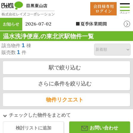
2026-07-02
■夏季休業期間
お知らせ
2026年8月12日（水）
温水洗浄便座,の東北沢駅物件一覧
～2026年8月19日
（水）
1
該当物件
棟
1
販売数
件
駅で絞り込む
さらに条件を絞り込む
物件リクエスト
チェックした物件をまとめて
検討リストに追加
お問い合わせ