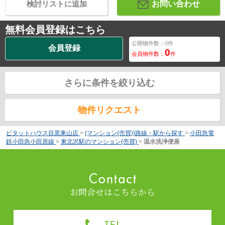
検討リストに追加
お問い合わせ
無料会員登録はこちら
公開物件数：
0
件
会員登録
0
会員物件数：
件
さらに条件を絞り込む
物件リクエスト
ピタットハウス目黒東山店
>
(マンション(売買))路線・駅から探す
>
小田急電
鉄小田急小田原線
>
東北沢駅のマンション(売買)
>
温水洗浄便座
お問合せはこちらから