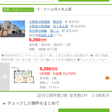
ラ・クール代々木上原
売買｜中古マンション
小田急小田原線
「
東北沢
」駅 徒歩6分
小田急小田原線
「
代々木上原
」駅 徒歩8分
京王井の頭線
「
池ノ上
」駅 徒歩10分
東京都
渋谷区
上原
３丁目
9,290
万円
築年数：築44年 ｜販売中：
1室
階数：3階建 地下1階
◆2026年5月リノベーション完了！新しく生まれ変わる快適住戸♪ ◆３駅３路線
利用可能！代々木上原・代々木八幡エリアが生活圏内◎ ◆ウォークインクローゼ
ット付き。衣類や季節物もすっき...
9,290
万
円
(管理費・共益費 25,270円)
所在階：1階
間取り：1LDK
面積：57.91㎡
該当公開件数
1
棟 販売数
1
件
1-1
棟表示
チェックした物件をまとめて