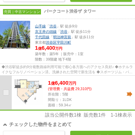
パークコート渋谷ザ タワー
売買｜中古マンション
山手線
「
渋谷
」駅 徒歩9分
京王井の頭線
「
渋谷
」駅 徒歩11分
千代田線
「
明治神宮前
」駅 徒歩11分
東京都
渋谷区
宇田川町
1
6,400
億
万円
築年数：築5年 ｜販売中：
1室
階数：39階建 地下4階
◆渋谷駅徒歩約9分複数路線利用可能で都心各方面へのアクセス良好♪ ◆ホテルラ
イクなフルリノベーション済。洗練された空間で新生活を ◆スポーツジム・バー
ラウンジ・ゴルフレンジなど共...
1
6,400
億
万
円
(管理費・共益費 29,310円)
所在階：5階
間取り：1LDK
面積：59.34㎡
該当公開件数
1
棟 販売数
1
件
1-1
棟表示
チェックした物件をまとめて