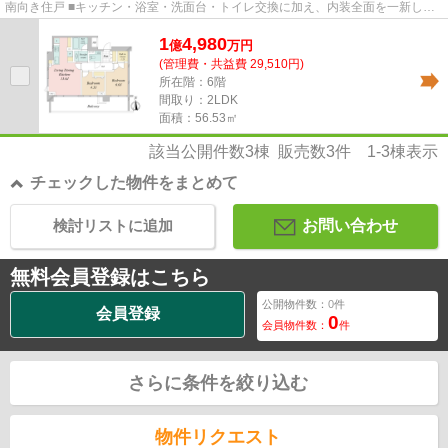
南向き住戸 ■キッチン・浴室・洗面台・トイレ交換に加え、内装全面を一新しま
す◎ ■2026年8月末リフォーム...
1
4,980
億
万
円
(管理費・共益費 29,510円)
所在階：6階
間取り：2LDK
面積：56.53㎡
該当公開件数
3
棟 販売数
3
件
1-3
棟表示
チェックした物件をまとめて
検討リストに追加
お問い合わせ
無料会員登録はこちら
公開物件数：
0
件
会員登録
0
会員物件数：
件
さらに条件を絞り込む
物件リクエスト