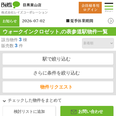
2026-07-02
■夏季休業期間
お知らせ
2026年8月12日（水）
ウォークインクロゼット,の表参道駅物件一覧
～2026年8月19日
（水）
3
該当物件
棟
3
販売数
件
駅で絞り込む
さらに条件を絞り込む
物件リクエスト
チェックした物件をまとめて
検討リストに追加
お問い合わせ