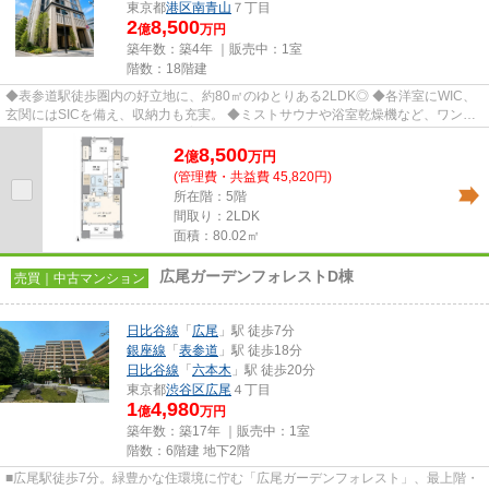
東京都
港区
南青山
７丁目
2
8,500
億
万円
築年数：築4年 ｜販売中：
1室
階数：18階建
◆表参道駅徒歩圏内の好立地に、約80㎡のゆとりある2LDK◎ ◆各洋室にWIC、
玄関にはSICを備え、収納力も充実。 ◆ミストサウナや浴室乾燥機など、ワンラ
ンク上の設備仕様♪ ◆ペット飼育も可...
2
8,500
億
万
円
(管理費・共益費 45,820円)
所在階：5階
間取り：2LDK
面積：80.02㎡
広尾ガーデンフォレストD棟
売買｜中古マンション
日比谷線
「
広尾
」駅 徒歩7分
銀座線
「
表参道
」駅 徒歩18分
日比谷線
「
六本木
」駅 徒歩20分
東京都
渋谷区
広尾
４丁目
1
4,980
億
万円
築年数：築17年 ｜販売中：
1室
階数：6階建 地下2階
■広尾駅徒歩7分。緑豊かな住環境に佇む「広尾ガーデンフォレスト」、最上階・