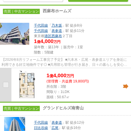
西麻布ホームズ
売買｜中古マンション
千代田線
「
乃木坂
」駅 徒歩8分
千代田線
「
表参道
」駅 徒歩11分
東京都
港区
西麻布
２丁目
1
4,000
億
万円
築年数：築13年 ｜販売中：
1室
階数：5階建
【2026年8月リフォーム工事完了予定】 ■六本木・広尾・表参道エリアを身近に
利用できる好立地物件です◎ ■共用部も管理が行き届き、日々の暮らしを安心し
て暮らせます。 ■落ち着いた街...
1
4,000
億
万
円
(管理費・共益費 19,800円)
所在階：3階
間取り：1LDK
面積：50.67㎡
グランドヒルズ南青山
売買｜中古マンション
千代田線
「
表参道
」駅 徒歩12分
日比谷線
「
広尾
」駅 徒歩16分