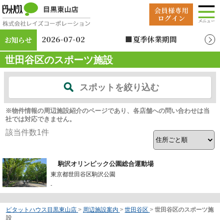
2026-07-02
■夏季休業期間
お知らせ
2026年8月12日（水）
世田谷区のスポーツ施設
～2026年8月19日
（水）
スポットを絞り込む
※物件情報の周辺施設紹介のページであり、各店舗への問い合わせは当
社では対応できません。
該当件数
1
件
駒沢オリンピック公園総合運動場
東京都世田谷区駒沢公園
-
ピタットハウス目黒東山店
>
周辺施設案内
>
世田谷区
>
世田谷区のスポーツ施
設