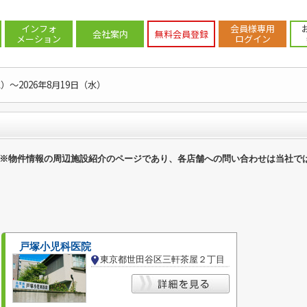
案内
>
世田谷区
>
世田谷区の小児科
インフォ
会員様専用
会社案内
無料会員登録
メーション
ログイン
水）～2026年8月19日（水）
※物件情報の周辺施設紹介のページであり、各店舗への問い合わせは当社で
戸塚小児科医院
東京都世田谷区三軒茶屋２丁目