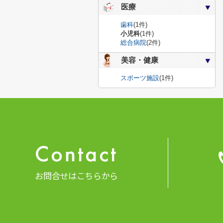
医療
歯科
(1件)
小児科
(1件)
総合病院
(2件)
美容・健康
スポーツ施設
(1件)
お問合せはこちらから