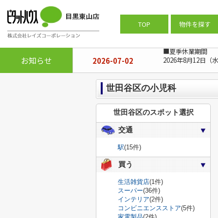
ピタットハウス目黒東山店
>
周辺施設
TOP
物件を探す
■夏季休業期間
お知らせ
2026-07-02
2026年8月12日（
世田谷区の小児科
世田谷区のスポット選択
交通
駅
(15件)
買う
生活雑貨店
(1件)
スーパー
(36件)
インテリア
(2件)
コンビニエンスストア
(5件)
家電製品
(2件)