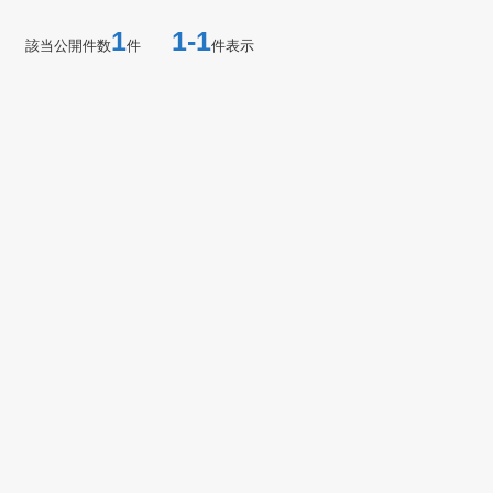
1
1-1
該当公開件数
件
件表示