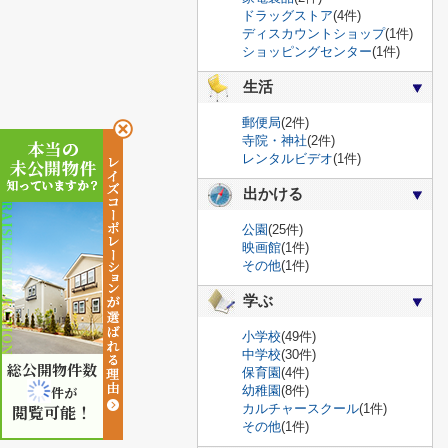
ドラッグストア
(4件)
ディスカウントショップ
(1件)
ショッピングセンター
(1件)
生活
郵便局
(2件)
寺院・神社
(2件)
レンタルビデオ
(1件)
出かける
公園
(25件)
映画館
(1件)
その他
(1件)
学ぶ
小学校
(49件)
中学校
(30件)
総公開物件数
保育園
(4件)
幼稚園
(8件)
件が
カルチャースクール
(1件)
閲覧可能！
その他
(1件)