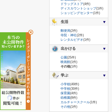
ドラッグストア
(4件)
ディスカウントショップ
(1件)
ショッピングセンター
(1件)
生活
郵便局
(2件)
寺院・神社
(2件)
レンタルビデオ
(1件)
出かける
公園
(25件)
映画館
(1件)
その他
(1件)
学ぶ
小学校
(49件)
中学校
(30件)
総公開物件数
保育園
(4件)
幼稚園
(8件)
件が
カルチャースクール
(1件)
閲覧可能！
その他
(1件)