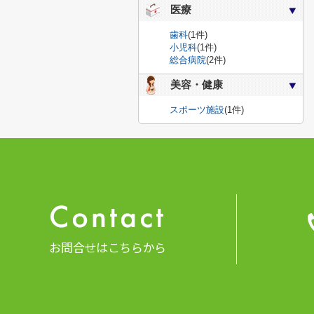
医療
歯科
(1件)
小児科
(1件)
総合病院
(2件)
美容・健康
スポーツ施設
(1件)
お問合せはこちらから