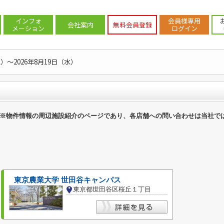
案内
>
世田谷区
>
世田谷区のその他
インフォ
会員様専用
会社案内
無料会員登録
メーション
ログイン
水）～2026年8月19日（水）
※物件情報の周辺施設紹介のページであり、各店舗への問い合わせは当社で
東京農業大学 世田谷キャンパス
東京都世田谷区桜丘１丁目