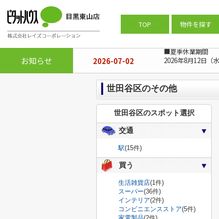
ピタットハウス目黒東山店
>
周辺施設
TOP
物件を探す
■夏季休業期間
お知らせ
2026-07-02
2026年8月12日（
世田谷区のその他
世田谷区のスポット選択
交通
駅
(15件)
買う
生活雑貨店
(1件)
スーパー
(36件)
インテリア
(2件)
コンビニエンスストア
(5件)
家電製品
(2件)