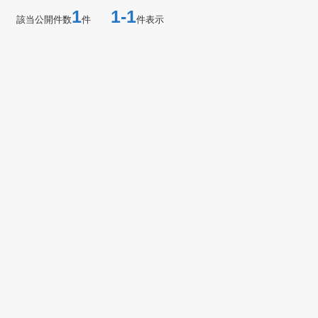
1
1-1
該当公開件数
件
件表示