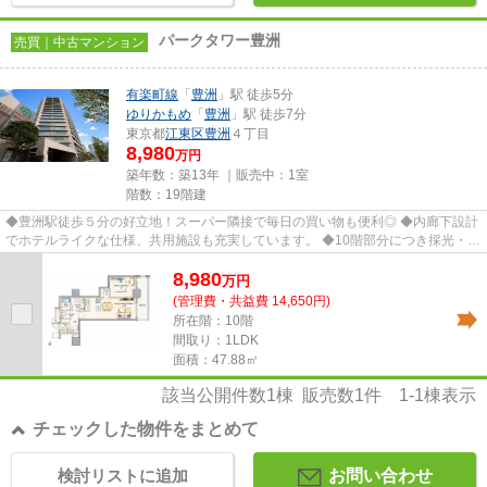
パークタワー豊洲
売買｜中古マンション
有楽町線
「
豊洲
」駅 徒歩5分
ゆりかもめ
「
豊洲
」駅 徒歩7分
東京都
江東区
豊洲
４丁目
8,980
万円
築年数：築13年 ｜販売中：
1室
階数：19階建
◆豊洲駅徒歩５分の好立地！スーパー隣接で毎日の買い物も便利◎ ◆内廊下設計
でホテルライクな仕様、共用施設も充実しています。 ◆10階部分につき採光・通
風ともに良好で、日々の暮らし...
8,980
万
円
(管理費・共益費 14,650円)
所在階：10階
間取り：1LDK
面積：47.88㎡
該当公開件数
1
棟 販売数
1
件
1-1
棟表示
チェックした物件をまとめて
検討リストに追加
お問い合わせ