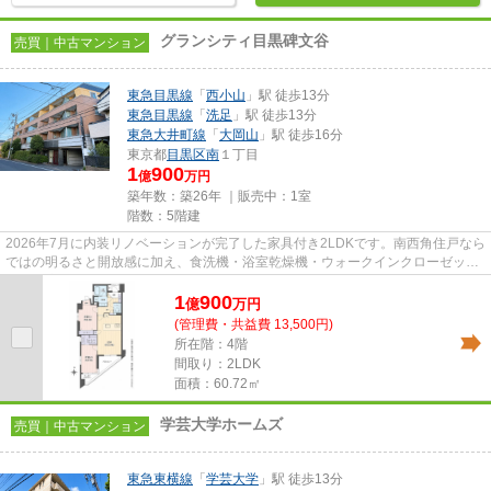
グランシティ目黒碑文谷
売買｜中古マンション
東急目黒線
「
西小山
」駅 徒歩13分
東急目黒線
「
洗足
」駅 徒歩13分
東急大井町線
「
大岡山
」駅 徒歩16分
東京都
目黒区
南
１丁目
1
900
億
万円
築年数：築26年 ｜販売中：
1室
階数：5階建
2026年7月に内装リノベーションが完了した家具付き2LDKです。南西角住戸なら
ではの明るさと開放感に加え、食洗機・浴室乾燥機・ウォークインクローゼット
など快適な暮らしを支える設備...
1
900
億
万
円
(管理費・共益費 13,500円)
所在階：4階
間取り：2LDK
面積：60.72㎡
学芸大学ホームズ
売買｜中古マンション
東急東横線
「
学芸大学
」駅 徒歩13分