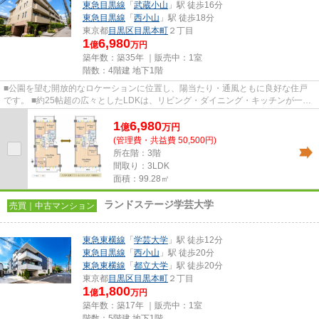
東急目黒線
「
武蔵小山
」駅 徒歩16分
東急目黒線
「
西小山
」駅 徒歩18分
東京都
目黒区
目黒本町
２丁目
1
6,980
億
万円
築年数：築35年 ｜販売中：
1室
階数：4階建 地下1階
■公園を望む開放的なロケーションに位置し、陽当たり・通風ともに良好な住戸
です。 ■約25帖超の広々としたLDKは、リビング・ダイニング・キッチンが一体
となったゆとりある空間設計で...
1
6,980
億
万
円
(管理費・共益費 50,500円)
所在階：3階
間取り：3LDK
面積：99.28㎡
ランドステージ学芸大学
売買｜中古マンション
東急東横線
「
学芸大学
」駅 徒歩12分
東急目黒線
「
西小山
」駅 徒歩20分
東急東横線
「
都立大学
」駅 徒歩20分
東京都
目黒区
目黒本町
２丁目
1
1,800
億
万円
築年数：築17年 ｜販売中：
1室
階数：5階建 地下1階