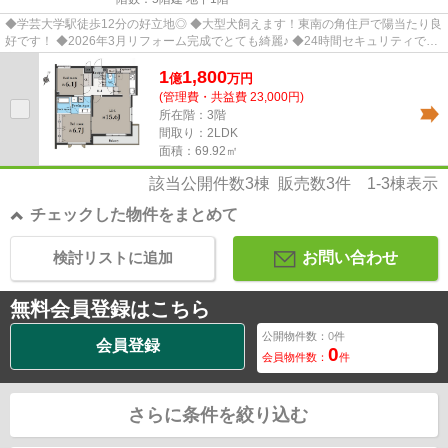
◆学芸大学駅徒歩12分の好立地◎ ◆大型犬飼えます！東南の角住戸で陽当たり良
好です！ ◆2026年3月リフォーム完成でとても綺麗♪ ◆24時間セキュリティで安
心・二重床・二重天井
1
1,800
億
万
円
(管理費・共益費 23,000円)
所在階：3階
間取り：2LDK
面積：69.92㎡
該当公開件数
3
棟 販売数
3
件
1-3
棟表示
チェックした物件をまとめて
検討リストに追加
お問い合わせ
無料会員登録はこちら
公開物件数：
0
件
会員登録
0
会員物件数：
件
さらに条件を絞り込む