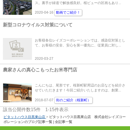
ス。裏手が緑道で解放感良好。桜ビューの区画もあり...
2020-04-16
動画でご紹介！
新型コロナウイルス対策について
お客様各位レイズコーポレーションでは、感染症対策とし
て、お客様の安全、安心を第一優先に、従業員に対し...
2020-03-27
農家さんの真心こもったお米専門店
こんにちは、尾形です。桜新町駅周辺のお店などを紹介さ
せていただきます！今回ご紹介いたしますのは、創業...
2018-07-07
街のご紹介（桜新町）
該当公開件数
15
件
1-15
件表示
ピタットハウス目黒東山店
>
ピタットハウス目黒東山店 株式会社レイズコー
ポレーションのブログ記事一覧 | 全記事一覧