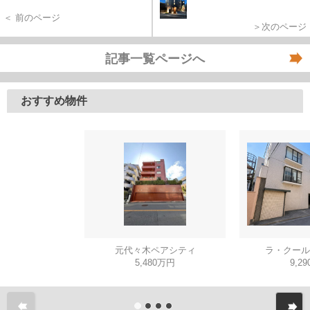
＜ 前のページ
＞次のページ
記事一覧ページへ
おすすめ物件
元代々木ペアシティ
ラ・クール
5,480万円
9,2