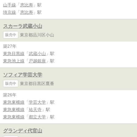
山手線
「
恵比寿
」駅
埼京線
「
恵比寿
」駅
スカーラ武蔵小山
東京都品川区小山
販売中
築27年
東急目黒線
「
武蔵小山
」駅
東急池上線
「
戸越銀座
」駅
ソフィア学芸大学
東京都目黒区鷹番
販売中
築26年
東急東横線
「
学芸大学
」駅
東急東横線
「
祐天寺
」駅
東急東横線
「
都立大学
」駅
グランディ代官山