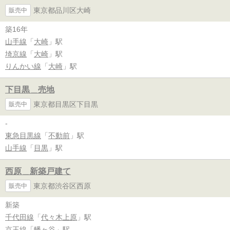
東京都品川区大崎
販売中
築16年
山手線
「
大崎
」駅
埼京線
「
大崎
」駅
りんかい線
「
大崎
」駅
下目黒＿売地
東京都目黒区下目黒
販売中
-
東急目黒線
「
不動前
」駅
山手線
「
目黒
」駅
西原＿新築戸建て
東京都渋谷区西原
販売中
新築
千代田線
「
代々木上原
」駅
京王線
「
幡ヶ谷
」駅