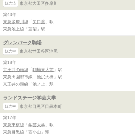
東京都大田区多摩川
販売済
築43年
東急多摩川線
「
矢口渡
」駅
東急池上線
「
蓮沼
」駅
グレンパーク駒場
東京都世田谷区池尻
販売中
築18年
京王井の頭線
「
駒場東大前
」駅
東急田園都市線
「
池尻大橋
」駅
京王井の頭線
「
池ノ上
」駅
ランドステージ学芸大学
東京都目黒区目黒本町
販売中
築17年
東急東横線
「
学芸大学
」駅
東急目黒線
「
西小山
」駅