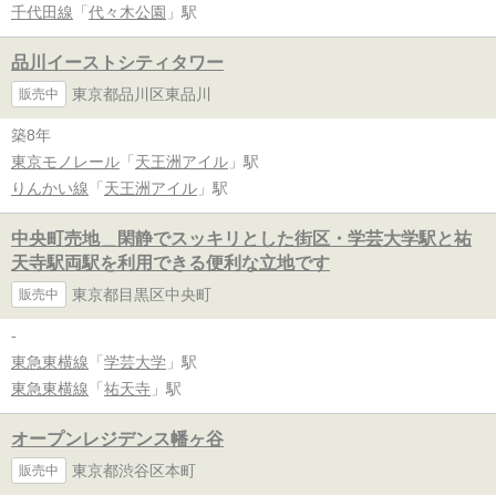
千代田線
「
代々木公園
」駅
品川イーストシティタワー
東京都品川区東品川
販売中
築8年
東京モノレール
「
天王洲アイル
」駅
りんかい線
「
天王洲アイル
」駅
中央町売地＿閑静でスッキリとした街区・学芸大学駅と祐
天寺駅両駅を利用できる便利な立地です
東京都目黒区中央町
販売中
-
東急東横線
「
学芸大学
」駅
東急東横線
「
祐天寺
」駅
オープンレジデンス幡ヶ谷
東京都渋谷区本町
販売中