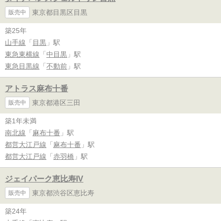
東京都目黒区目黒
販売中
築25年
山手線
「
目黒
」駅
東急東横線
「
中目黒
」駅
東急目黒線
「
不動前
」駅
アトラス麻布十番
東京都港区三田
販売中
築1年未満
南北線
「
麻布十番
」駅
都営大江戸線
「
麻布十番
」駅
都営大江戸線
「
赤羽橋
」駅
ジェイパーク恵比寿IV
東京都渋谷区恵比寿
販売中
築24年