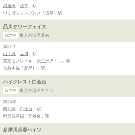
銀座線
「
浅草
」駅
つくばエクスプレス
「
浅草
」駅
品川タワーフェイス
東京都港区港南
販売中
築21年
山手線
「
品川
」駅
東京モノレール
「
天王洲アイル
」駅
京急本線
「
北品川
」駅
ハイクレスト白金台
東京都港区白金台
販売中
築44年
南北線
「
白金台
」駅
都営浅草線
「
高輪台
」駅
多摩川芙蓉ハイツ