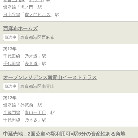
銀座線
「
虎ノ門
」駅
日比谷線
「
虎ノ門ヒルズ
」駅
西麻布ホームズ
東京都港区西麻布
販売中
築13年
千代田線
「
乃木坂
」駅
千代田線
「
表参道
」駅
オープンレジデンス南青山イーストテラス
東京都港区南青山
販売中
築12年
銀座線
「
外苑前
」駅
半蔵門線
「
青山一丁目
」駅
千代田線
「
乃木坂
」駅
中延売地＿2面公道×3駅利用可×駅6分の資産性ある角地