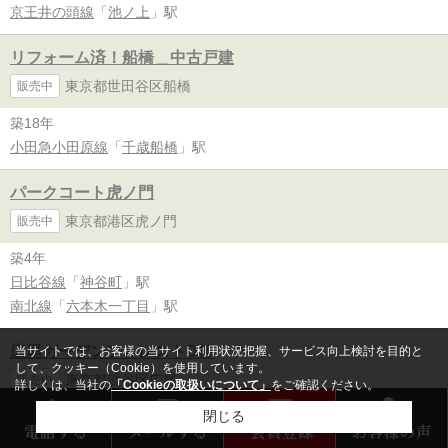
京王井の頭線
「
池ノ上
」駅
リフォーム済！船橋＿中古戸建
東京都世田谷区船橋
販売中
築18年
小田急小田原線
「
千歳船橋
」駅
パークコート虎ノ門
東京都港区虎ノ門
販売中
築4年
日比谷線
「
神谷町
」駅
南北線
「
六本木一丁目
」駅
広尾ガーデンフォレストD棟
当サイトでは、お客様の当サイト利用状況把握、サービス向上検討を目的と
して、クッキー（Cookie）を使用しています。
東京都渋谷区広尾
販売中
詳しくは、当社の
「Cookieの取扱いについて」
をご確認ください。
閉じる
築17年
電話する
メールする
会員登録
お客様の声
日比谷線
「
広尾
」駅