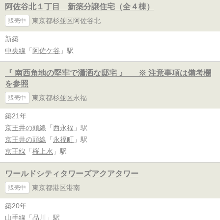
阿佐谷北１丁目 新築分譲住宅（全４棟）
東京都杉並区阿佐谷北
販売中
新築
中央線
「
阿佐ケ谷
」駅
『 南西角地の堅牢で瀟洒な邸宅 』 ※ 注意事項は備考欄
を参照
東京都杉並区永福
販売中
築21年
京王井の頭線
「
西永福
」駅
京王井の頭線
「
永福町
」駅
京王線
「
桜上水
」駅
ワールドシティタワーズアクアタワー
東京都港区港南
販売中
築20年
山手線
「
品川
」駅