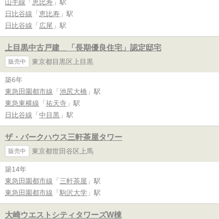
山手線
「
恵比寿
」駅
日比谷線
「
恵比寿
」駅
日比谷線
「
広尾
」駅
上目黒中古戸建＿「長期優良住宅」認定邸宅
東京都目黒区上目黒
販売中
築6年
東急田園都市線
「
池尻大橋
」駅
東急東横線
「
祐天寺
」駅
日比谷線
「
中目黒
」駅
ザ・パークハウス三軒茶屋タワー
東京都世田谷区上馬
販売中
築14年
東急田園都市線
「
三軒茶屋
」駅
東急田園都市線
「
駒沢大学
」駅
大崎ウエストシティタワーズW棟