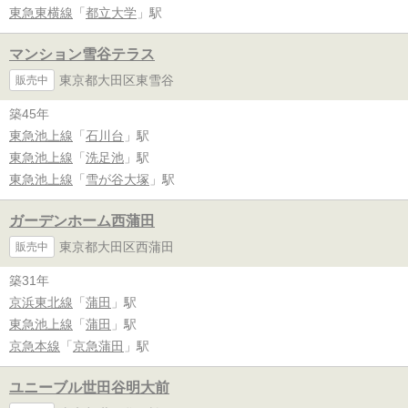
東急東横線
「
都立大学
」駅
マンション雪谷テラス
東京都大田区東雪谷
販売中
築45年
東急池上線
「
石川台
」駅
東急池上線
「
洗足池
」駅
東急池上線
「
雪が谷大塚
」駅
ガーデンホーム西蒲田
東京都大田区西蒲田
販売中
築31年
京浜東北線
「
蒲田
」駅
東急池上線
「
蒲田
」駅
京急本線
「
京急蒲田
」駅
ユニーブル世田谷明大前