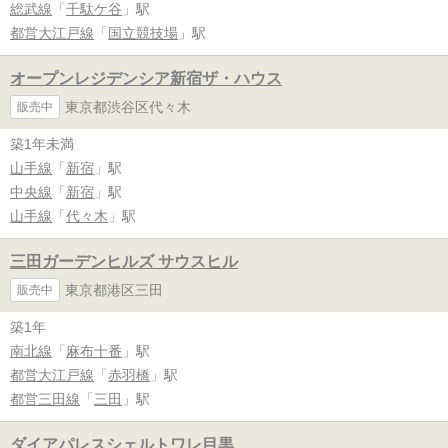
総武線
「
千駄ケ谷
」駅
都営大江戸線
「
国立競技場
」駅
オープンレジデンシア新宿ザ・ハウス
東京都渋谷区代々木
販売中
築1年未満
山手線
「
新宿
」駅
中央線
「
新宿
」駅
山手線
「
代々木
」駅
三田ガーデンヒルズ サウスヒル
東京都港区三田
販売中
築1年
南北線
「
麻布十番
」駅
都営大江戸線
「
赤羽橋
」駅
都営三田線
「
三田
」駅
ダイアパレスシェルトワレ目黒