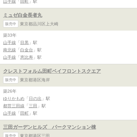
山手線
「
田町
」駅
ミュゼ白金長者丸
東京都品川区上大崎
販売中
築33年
山手線
「
目黒
」駅
南北線
「
白金台
」駅
山手線
「
恵比寿
」駅
クレストフォルム田町ベイフロントスクエア
東京都港区海岸
販売中
築26年
ゆりかもめ
「
日の出
」駅
都営三田線
「
三田
」駅
山手線
「
田町
」駅
三田ガーデンヒルズ パークマンション棟
東京都港区三田
販売中