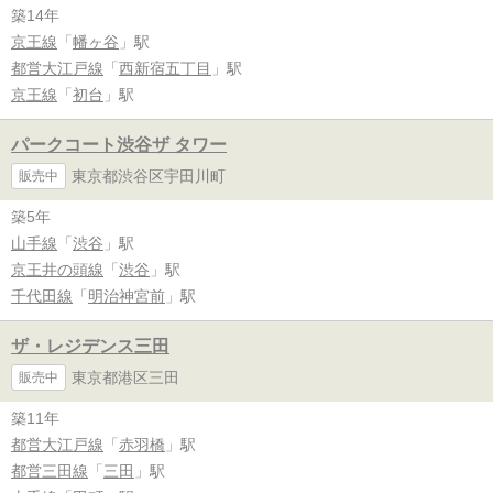
築14年
京王線
「
幡ヶ谷
」駅
都営大江戸線
「
西新宿五丁目
」駅
京王線
「
初台
」駅
パークコート渋谷ザ タワー
東京都渋谷区宇田川町
販売中
築5年
山手線
「
渋谷
」駅
京王井の頭線
「
渋谷
」駅
千代田線
「
明治神宮前
」駅
ザ・レジデンス三田
東京都港区三田
販売中
築11年
都営大江戸線
「
赤羽橋
」駅
都営三田線
「
三田
」駅