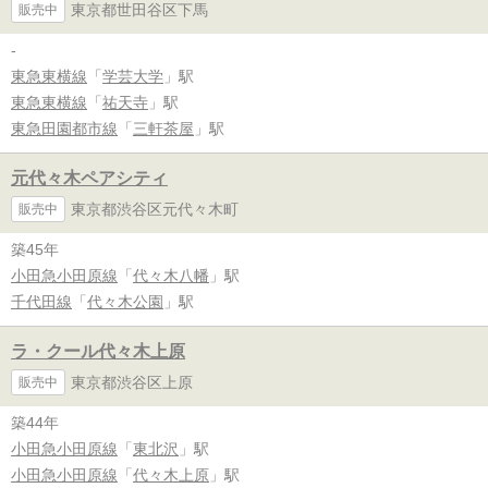
東京都世田谷区下馬
販売中
-
東急東横線
「
学芸大学
」駅
東急東横線
「
祐天寺
」駅
東急田園都市線
「
三軒茶屋
」駅
元代々木ペアシティ
東京都渋谷区元代々木町
販売中
築45年
小田急小田原線
「
代々木八幡
」駅
千代田線
「
代々木公園
」駅
ラ・クール代々木上原
東京都渋谷区上原
販売中
築44年
小田急小田原線
「
東北沢
」駅
小田急小田原線
「
代々木上原
」駅