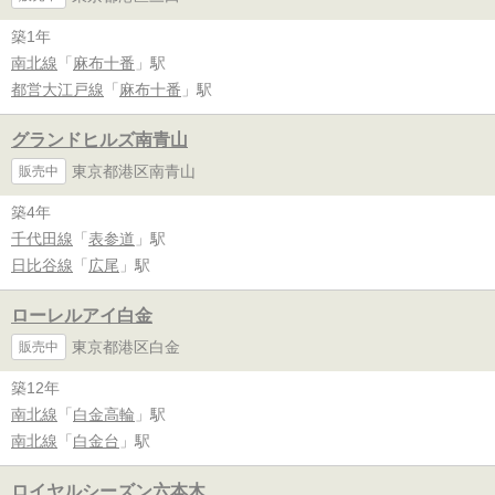
築1年
南北線
「
麻布十番
」駅
都営大江戸線
「
麻布十番
」駅
グランドヒルズ南青山
東京都港区南青山
販売中
築4年
千代田線
「
表参道
」駅
日比谷線
「
広尾
」駅
ローレルアイ白金
東京都港区白金
販売中
築12年
南北線
「
白金高輪
」駅
南北線
「
白金台
」駅
ロイヤルシーズン六本木