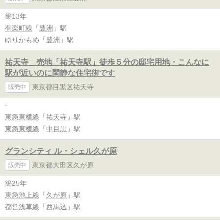
築13年
有楽町線
「
豊洲
」駅
ゆりかもめ
「
豊洲
」駅
祐天寺＿売地「祐天寺駅」徒歩５分の邸宅用地・こんなに
駅が近いのに閑静な住宅街です
東京都目黒区祐天寺
販売中
-
東急東横線
「
祐天寺
」駅
東急東横線
「
中目黒
」駅
グランシティ ル・シェル久が原
東京都大田区久が原
販売中
築25年
東急池上線
「
久が原
」駅
都営浅草線
「
西馬込
」駅