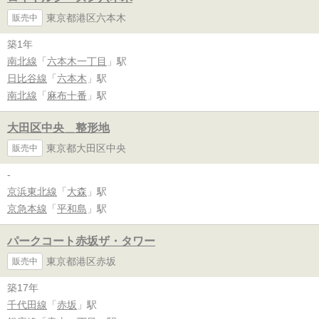
東京都港区六本木
販売中
築1年
南北線
「
六本木一丁目
」駅
日比谷線
「
六本木
」駅
南北線
「
麻布十番
」駅
大田区中央＿整形地
東京都大田区中央
販売中
-
京浜東北線
「
大森
」駅
京急本線
「
平和島
」駅
パークコート赤坂ザ・タワー
東京都港区赤坂
販売中
築17年
千代田線
「
赤坂
」駅