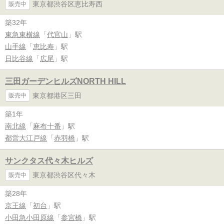
東京都渋谷区恵比寿西
販売中
築32年
東急東横線
「
代官山
」駅
山手線
「
恵比寿
」駅
日比谷線
「
広尾
」駅
三田ガーデンヒルズNORTH HILL
東京都港区三田
販売中
築1年
南北線
「
麻布十番
」駅
都営大江戸線
「
赤羽橋
」駅
サンクタス代々木ヒルズ
東京都渋谷区代々木
販売中
築28年
京王線
「
初台
」駅
小田急小田原線
「
参宮橋
」駅