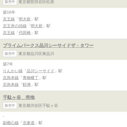
東京都世田谷区松原
販売中
築16年
京王線
「
明大前
」駅
京王井の頭線
「
明大前
」駅
京王線
「
代田橋
」駅
プライムパークス品川シーサイドザ・タワー
東京都品川区東品川
販売中
築7年
りんかい線
「
品川シーサイド
」駅
京急本線
「
青物横丁
」駅
京急本線
「
鮫洲
」駅
千駄ヶ谷＿売地
東京都渋谷区千駄ヶ谷
販売中
-
副都心線
「
北参道
」駅