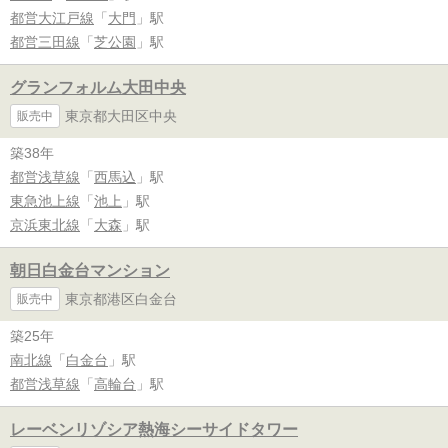
都営大江戸線
「
大門
」駅
都営三田線
「
芝公園
」駅
グランフォルム大田中央
東京都大田区中央
販売中
築38年
都営浅草線
「
西馬込
」駅
東急池上線
「
池上
」駅
京浜東北線
「
大森
」駅
朝日白金台マンション
東京都港区白金台
販売中
築25年
南北線
「
白金台
」駅
都営浅草線
「
高輪台
」駅
レーベンリゾシア熱海シーサイドタワー