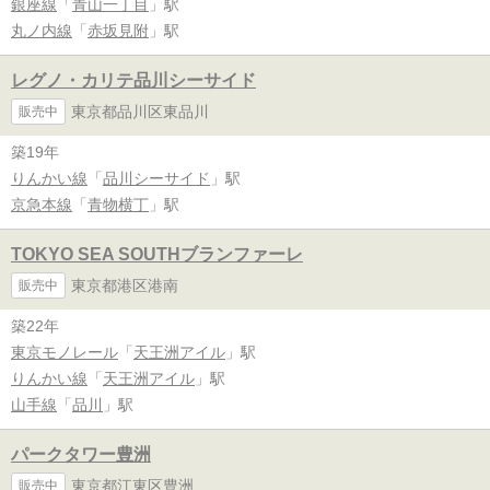
銀座線
「
青山一丁目
」駅
丸ノ内線
「
赤坂見附
」駅
レグノ・カリテ品川シーサイド
東京都品川区東品川
販売中
築19年
りんかい線
「
品川シーサイド
」駅
京急本線
「
青物横丁
」駅
TOKYO SEA SOUTHブランファーレ
東京都港区港南
販売中
築22年
東京モノレール
「
天王洲アイル
」駅
りんかい線
「
天王洲アイル
」駅
山手線
「
品川
」駅
パークタワー豊洲
東京都江東区豊洲
販売中