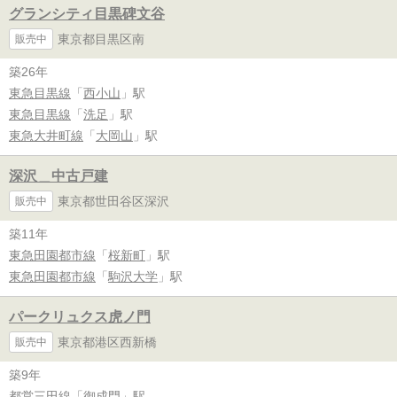
グランシティ目黒碑文谷
東京都目黒区南
販売中
築26年
東急目黒線
「
西小山
」駅
東急目黒線
「
洗足
」駅
東急大井町線
「
大岡山
」駅
深沢＿中古戸建
東京都世田谷区深沢
販売中
築11年
東急田園都市線
「
桜新町
」駅
東急田園都市線
「
駒沢大学
」駅
パークリュクス虎ノ門
東京都港区西新橋
販売中
築9年
都営三田線
「
御成門
」駅