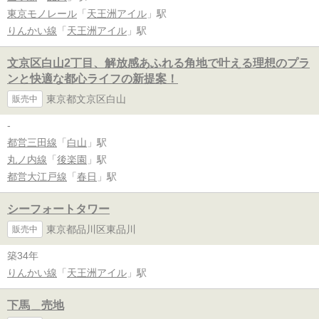
東京モノレール
「
天王洲アイル
」駅
りんかい線
「
天王洲アイル
」駅
文京区白山2丁目、解放感あふれる角地で叶える理想のプラ
ンと快適な都心ライフの新提案！
東京都文京区白山
販売中
-
都営三田線
「
白山
」駅
丸ノ内線
「
後楽園
」駅
都営大江戸線
「
春日
」駅
シーフォートタワー
東京都品川区東品川
販売中
築34年
りんかい線
「
天王洲アイル
」駅
下馬＿売地