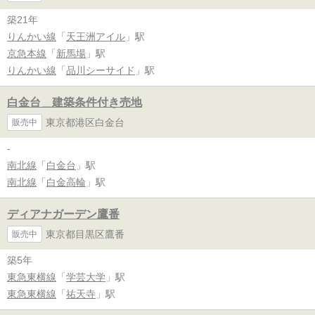
築21年
りんかい線
「
天王洲アイル
」駅
京急本線
「
新馬場
」駅
りんかい線
「
品川シーサイド
」駅
白金台＿建築条件付き売地
東京都港区白金台
販売中
-
南北線
「
白金台
」駅
南北線
「
白金高輪
」駅
ディアナガーデン鷹番
東京都目黒区鷹番
販売中
築5年
東急東横線
「
学芸大学
」駅
東急東横線
「
祐天寺
」駅