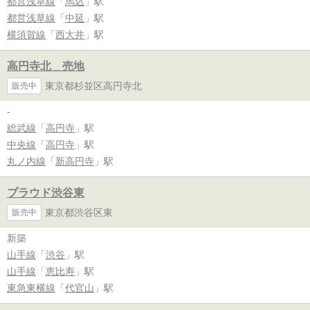
都営浅草線
「
馬込
」駅
都営浅草線
「
中延
」駅
横須賀線
「
西大井
」駅
高円寺北＿売地
東京都杉並区高円寺北
販売中
-
総武線
「
高円寺
」駅
中央線
「
高円寺
」駅
丸ノ内線
「
新高円寺
」駅
プラウド渋谷東
東京都渋谷区東
販売中
新築
山手線
「
渋谷
」駅
山手線
「
恵比寿
」駅
東急東横線
「
代官山
」駅