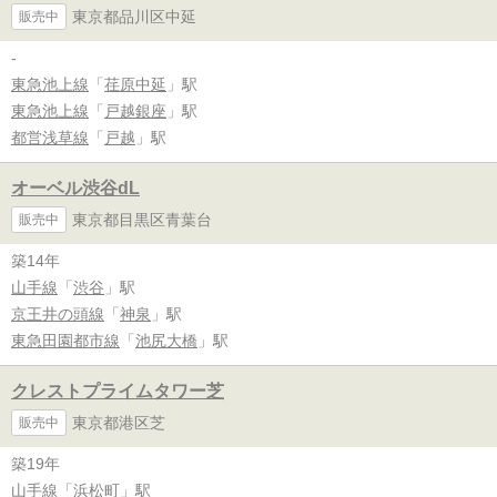
東京都品川区中延
販売中
-
東急池上線
「
荏原中延
」駅
東急池上線
「
戸越銀座
」駅
都営浅草線
「
戸越
」駅
オーベル渋谷dL
東京都目黒区青葉台
販売中
築14年
山手線
「
渋谷
」駅
京王井の頭線
「
神泉
」駅
東急田園都市線
「
池尻大橋
」駅
クレストプライムタワー芝
東京都港区芝
販売中
築19年
山手線
「
浜松町
」駅