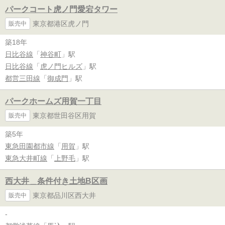
パークコート虎ノ門愛宕タワー
東京都港区虎ノ門
販売中
築18年
日比谷線
「
神谷町
」駅
日比谷線
「
虎ノ門ヒルズ
」駅
都営三田線
「
御成門
」駅
パークホームズ用賀一丁目
東京都世田谷区用賀
販売中
築5年
東急田園都市線
「
用賀
」駅
東急大井町線
「
上野毛
」駅
西大井＿条件付き土地B区画
東京都品川区西大井
販売中
-