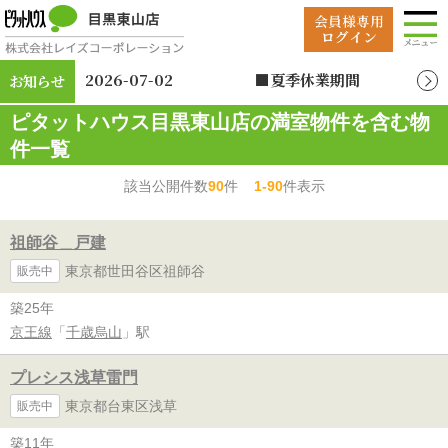
2026-07-02
■夏季休業期間
お知らせ
2026年8月12日（水）
ピタットハウス目黒東山店の満室物件を含む物
～2026年8月19日
（水）
件一覧
該当公開件数
90
件
1-90
件表示
祖師谷＿戸建
東京都世田谷区祖師谷
販売中
築25年
京王線
「
千歳烏山
」駅
プレシス浅草雷門
東京都台東区浅草
販売中
築11年