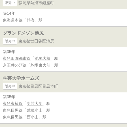
静岡県熱海市銀座町
販売中
築14年
東海道本線
「
熱海
」駅
グランドメゾン池尻
東京都世田谷区池尻
販売中
築35年
東急田園都市線
「
池尻大橋
」駅
京王井の頭線
「
駒場東大前
」駅
学芸大学ホームズ
東京都目黒区目黒本町
販売中
築35年
東急東横線
「
学芸大学
」駅
東急目黒線
「
武蔵小山
」駅
東急目黒線
「
西小山
」駅