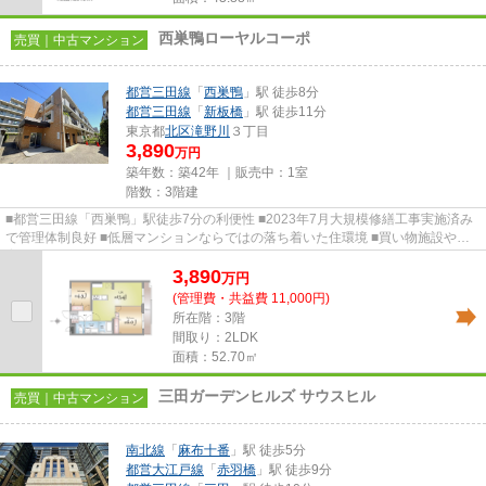
西巣鴨ローヤルコーポ
売買｜中古マンション
都営三田線
「
西巣鴨
」駅 徒歩8分
都営三田線
「
新板橋
」駅 徒歩11分
東京都
北区
滝野川
３丁目
3,890
万円
築年数：築42年 ｜販売中：
1室
階数：3階建
■都営三田線「西巣鴨」駅徒歩7分の利便性 ■2023年7月大規模修繕工事実施済み
で管理体制良好 ■低層マンションならではの落ち着いた住環境 ■買い物施設や教
育施設が身近に揃う生活利便性...
3,890
万
円
(管理費・共益費 11,000円)
所在階：3階
間取り：2LDK
面積：52.70㎡
三田ガーデンヒルズ サウスヒル
売買｜中古マンション
南北線
「
麻布十番
」駅 徒歩5分
都営大江戸線
「
赤羽橋
」駅 徒歩9分