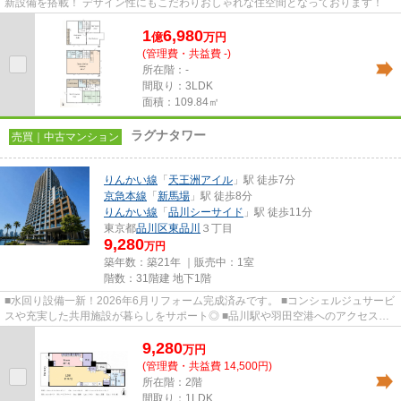
新設備を搭載！ デザイン性にもこだわりおしゃれな住空間となっております！
1
6,980
億
万
円
(管理費・共益費 -)
所在階：-
間取り：3LDK
面積：109.84㎡
ラグナタワー
売買｜中古マンション
りんかい線
「
天王洲アイル
」駅 徒歩7分
京急本線
「
新馬場
」駅 徒歩8分
りんかい線
「
品川シーサイド
」駅 徒歩11分
東京都
品川区
東品川
３丁目
9,280
万円
築年数：築21年 ｜販売中：
1室
階数：31階建 地下1階
■水回り設備一新！2026年6月リフォーム完成済みです。 ■コンシェルジュサービ
スや充実した共用施設が暮らしをサポート◎ ■品川駅や羽田空港へのアクセスも
良好な好立地です！ ■南向き住...
9,280
万
円
(管理費・共益費 14,500円)
所在階：2階
間取り：1LDK