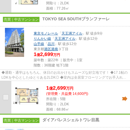
間取り：2LDK
面積：77.26㎡
TOKYO SEA SOUTHブランファーレ
売買｜中古マンション
東京モノレール
「
天王洲アイル
」駅 徒歩9分
りんかい線
「
天王洲アイル
」駅 徒歩12分
山手線
「
品川
」駅 徒歩12分
東京都
港区
港南
３丁目
1
2,699
億
万円
築年数：築22年 ｜販売中：
1室
階数：36階建 地下1階
◆通勤・通学はもちろん、休日のお出かけもスムーズな好立地です！ ◆17.1帖の
LDKを中心としたゆとりある2LDK◎ ◆室内は全居室フローリングでお手入れも
しやすく、設備面も充実♪ ◆運河近...
1
2,699
億
万
円
(管理費・共益費 14,600円)
所在階：5階
間取り：2LDK
面積：68.86㎡
ダイアパレスシェルトワレ目黒
売買｜中古マンション