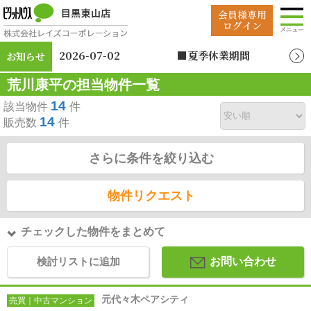
2026-07-02
■夏季休業期間
お知らせ
2026年8月12日（水）
荒川康平の担当物件一覧
～2026年8月19日
（水）
14
該当物件
件
14
販売数
件
さらに条件を絞り込む
物件リクエスト
チェックした物件をまとめて
検討リストに追加
お問い合わせ
元代々木ペアシティ
売買｜中古マンション