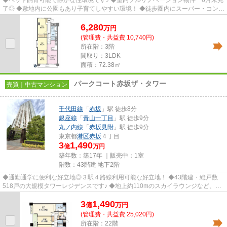
◆ペット飼育可能で静かな住環境です♪ ◆室内フルリノベーション物件 6月末完
了◎ ◆敷地内に公園もあり子育てしやすい環境！ ◆徒歩圏内にスーパー・コンビ
ニが揃い、日々のお買い物にも...
6,280
万
円
(管理費・共益費 10,740円)
所在階：3階
間取り：3LDK
面積：72.38㎡
パークコート赤坂ザ・タワー
売買｜中古マンション
千代田線
「
赤坂
」駅 徒歩8分
銀座線
「
青山一丁目
」駅 徒歩9分
丸ノ内線
「
赤坂見附
」駅 徒歩9分
東京都
港区
赤坂
４丁目
3
1,490
億
万円
築年数：築17年 ｜販売中：
1室
階数：43階建 地下2階
◆通勤通学に便利な好立地◎３駅４路線利用可能な好立地！ ◆43階建・総戸数
518戸の大規模タワーレジデンスです♪ ◆地上約110mのスカイラウンジなど、共
用施設が充実◎ ◆赤坂御用地の緑を身...
3
1,490
億
万
円
(管理費・共益費 25,020円)
所在階：22階