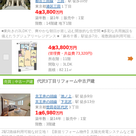
都営三田線
「
三田
」駅 徒歩10分
東京都
港区
三田
１丁目
4
3,800
億
万円
築年数：築1年 ｜販売中：
1室
階数：14階建 地下1階
■東向きの3LDKで、爽やかな朝日が差し込む開放的な住空間 ■多彩な共用施設を
備えたラグジュアリーレジデンス ■「麻布十番」駅徒歩7分。複数路線利用可能な
好立地 ■2025年築未入居につ...
4
3,800
億
万
円
(管理費・共益費 73,320円)
所在階：11階
間取り：3LDK
面積：82.11㎡
代沢3丁目リフォーム中古戸建
売買｜中古一戸建
京王井の頭線
「
池ノ上
」駅 徒歩9分
京王井の頭線
「
下北沢
」駅 徒歩13分
東京都
世田谷区
代沢
３丁目
1
6,980
億
万円
築年数：築14年 ｜販売中：
1室
階数：3階建
2駅2路線利用可能な好立地！ 【新規リフォーム物件】太陽光発電システムなど最