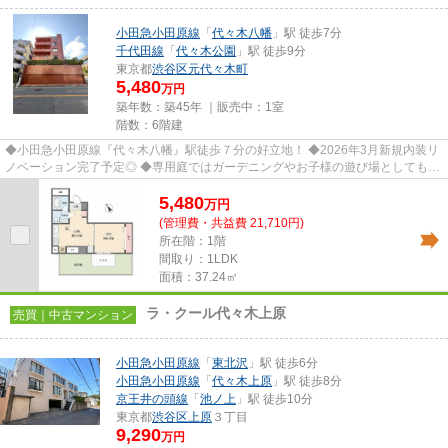
小田急小田原線
「
代々木八幡
」駅 徒歩7分
千代田線
「
代々木公園
」駅 徒歩9分
東京都
渋谷区
元代々木町
5,480
万円
築年数：築45年 ｜販売中：
1室
階数：6階建
◆小田急小田原線『代々木八幡』駅徒歩７分の好立地！ ◆2026年3月新規内装リ
ノベーション完了予定◎ ◆専用庭ではガーデニングやお子様の遊び場としてもご
活用可能！ ◆ペット飼育可能（細...
5,480
万
円
(管理費・共益費 21,710円)
所在階：1階
間取り：1LDK
面積：37.24㎡
ラ・クール代々木上原
売買｜中古マンション
小田急小田原線
「
東北沢
」駅 徒歩6分
小田急小田原線
「
代々木上原
」駅 徒歩8分
京王井の頭線
「
池ノ上
」駅 徒歩10分
東京都
渋谷区
上原
３丁目
9,290
万円