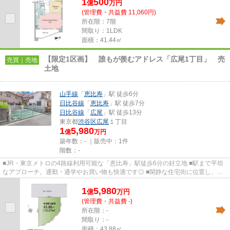
1
500
億
万
円
(管理費・共益費 11,060円)
所在階：7階
間取り：1LDK
面積：41.44㎡
【限定1区画】 誰もが羨むアドレス「広尾1丁目」 売
売買｜売地
土地
山手線
「
恵比寿
」駅 徒歩6分
日比谷線
「
恵比寿
」駅 徒歩7分
日比谷線
「
広尾
」駅 徒歩13分
東京都
渋谷区
広尾
１丁目
1
5,980
億
万円
築年数：- ｜販売中：
1件
階数：-
■JR・東京メトロの4路線利用可能な「恵比寿」駅徒歩6分の好立地 ■駅まで平坦
なアプローチ。通勤・通学やお買い物も快適です◎ ■閑静な住宅街に位置し、都
心にありながら落ち着いた住環...
1
5,980
億
万
円
(管理費・共益費 -)
所在階：-
間取り：-
面積：43.88㎡