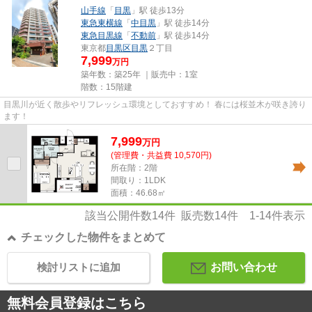
山手線
「
目黒
」駅 徒歩13分
東急東横線
「
中目黒
」駅 徒歩14分
東急目黒線
「
不動前
」駅 徒歩14分
東京都
目黒区
目黒
２丁目
7,999
万円
築年数：築25年 ｜販売中：
1室
階数：15階建
目黒川が近く散歩やリフレッシュ環境としておすすめ！ 春には桜並木が咲き誇り
ます！
7,999
万
円
(管理費・共益費 10,570円)
所在階：2階
間取り：1LDK
面積：46.68㎡
該当公開件数
14
件 販売数
14
件
1-14
件表示
チェックした物件をまとめて
検討リストに追加
お問い合わせ
無料会員登録はこちら