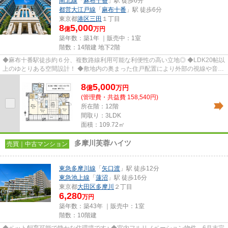
南北線
「
麻布十番
」駅 徒歩6分
都営大江戸線
「
麻布十番
」駅 徒歩6分
東京都
港区
三田
１丁目
8
5,000
億
万円
築年数：築1年 ｜販売中：
1室
階数：14階建 地下2階
◆麻布十番駅徒歩約６分、複数路線利用可能な利便性の高い立地◎ ◆LDK20帖以
上のゆとりある空間設計！ ◆敷地内の奥まった住戸配置により外部の視線や音が
気になりにくい ◆ウォークインク...
8
5,000
億
万
円
(管理費・共益費 158,540円)
所在階：12階
間取り：3LDK
面積：109.72㎡
多摩川芙蓉ハイツ
売買｜中古マンション
東急多摩川線
「
矢口渡
」駅 徒歩12分
東急池上線
「
蓮沼
」駅 徒歩16分
東京都
大田区
多摩川
２丁目
6,280
万円
築年数：築43年 ｜販売中：
1室
階数：10階建