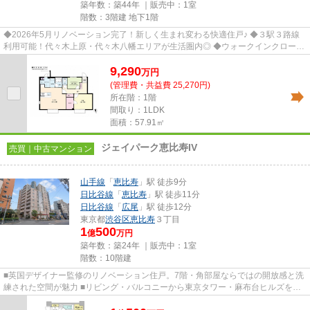
築年数：築44年 ｜販売中：
1室
階数：3階建 地下1階
◆2026年5月リノベーション完了！新しく生まれ変わる快適住戸♪ ◆３駅３路線
利用可能！代々木上原・代々木八幡エリアが生活圏内◎ ◆ウォークインクローゼ
ット付き。衣類や季節物もすっき...
9,290
万
円
(管理費・共益費 25,270円)
所在階：1階
間取り：1LDK
面積：57.91㎡
ジェイパーク恵比寿IV
売買｜中古マンション
山手線
「
恵比寿
」駅 徒歩9分
日比谷線
「
恵比寿
」駅 徒歩11分
日比谷線
「
広尾
」駅 徒歩12分
東京都
渋谷区
恵比寿
３丁目
1
500
億
万円
築年数：築24年 ｜販売中：
1室
階数：10階建
■英国デザイナー監修のリノベーション住戸。7階・角部屋ならではの開放感と洗
練された空間が魅力 ■リビング・バルコニーから東京タワー・麻布台ヒルズを望
めます（天候による） ■JR「...