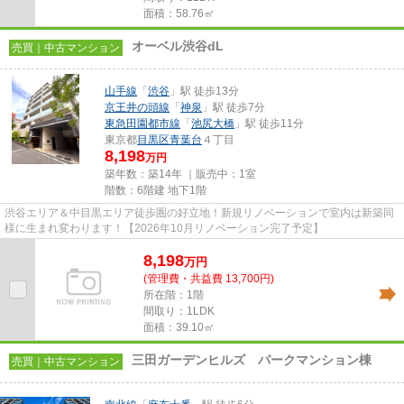
面積：58.76㎡
オーベル渋谷dL
売買｜中古マンション
山手線
「
渋谷
」駅 徒歩13分
京王井の頭線
「
神泉
」駅 徒歩7分
東急田園都市線
「
池尻大橋
」駅 徒歩11分
東京都
目黒区
青葉台
４丁目
8,198
万円
築年数：築14年 ｜販売中：
1室
階数：6階建 地下1階
渋谷エリア＆中目黒エリア徒歩圏の好立地！新規リノベーションで室内は新築同
様に生まれ変わります！【2026年10月リノベーション完了予定】
8,198
万
円
(管理費・共益費 13,700円)
所在階：1階
間取り：1LDK
面積：39.10㎡
三田ガーデンヒルズ パークマンション棟
売買｜中古マンション