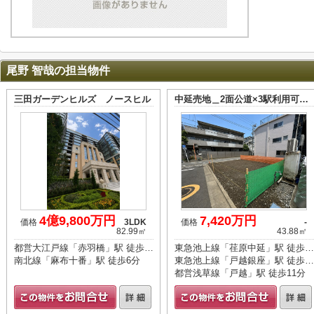
尾野 智哉の担当物件
三田ガーデンヒルズ ノースヒル
中延売地＿2面公道×3駅利用可…
4億9,800万円
7,420万円
価格
3LDK
価格
-
82.99㎡
43.88㎡
都営大江戸線「赤羽橋」駅 徒歩5分
東急池上線「荏原中延」駅 徒歩6分
南北線「麻布十番」駅 徒歩6分
東急池上線「戸越銀座」駅 徒歩10分
都営浅草線「戸越」駅 徒歩11分