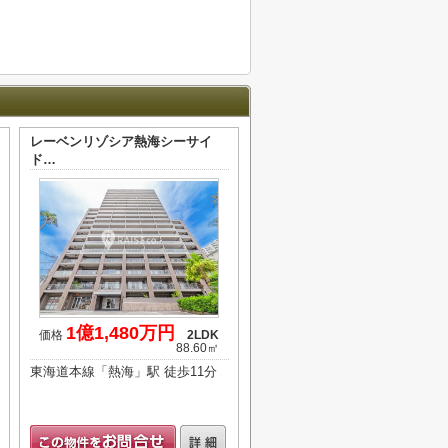
レーベンリゾシア熱海シーサイ
ド…
1億1,480万円
価格
2LDK
88.60㎡
東海道本線「熱海」駅 徒歩11分