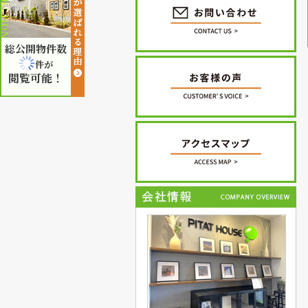
総公開物件数
件が
閲覧可能！