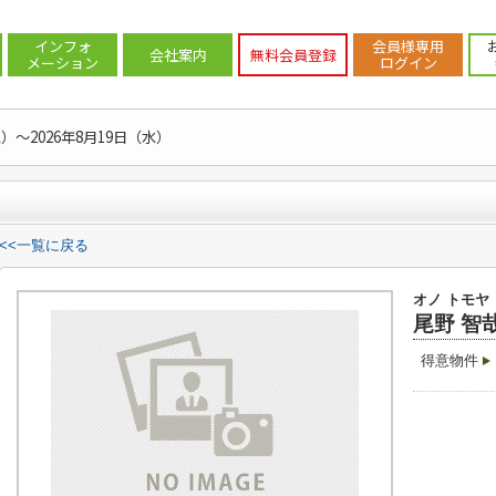
一覧
>
尾野智哉の紹介ページ
インフォ
会員様専用
会社案内
無料会員登録
メーション
ログイン
水）～2026年8月19日（水）
<<一覧に戻る
オノ トモヤ
尾野 智
得意物件