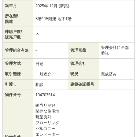
築年月
2025年 12月 (新築)
所在階/
5階/ 15階建 地下1階
階建
棟総戸数/
-/-
販売戸数
管理会社に全部
管理組合有無
-
管理形態
委託
管理方式
管理会社
日勤
-
取引態様
現況
一般媒介
完成済み
引渡し
建築確認番号
相談
-
物件番号
104707514
陽当り良好
閑静な住宅地
眺望良好
フローリング
バルコニー
エレベーター