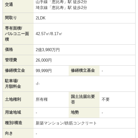
山手線
「
恵比寿
」駅 徒歩2分
交通
埼京線
「
恵比寿
」駅 徒歩2分
間取り
2LDK
専有面積/
バルコニー面
42.57㎡/8.17㎡
積
価格
2億3,980万円
管理費
26,000円
修繕積立金
修繕積立基金
99,999円
-
駐車場/
-/-
月額料金
国土法届出要
土地権利
所有権
不要
否
用途地域
地勢
-
-
種別/構造
新築マンション/鉄筋コンクリート
向き
-