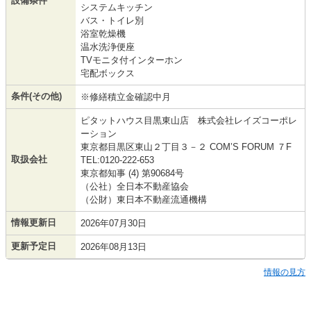
設備条件
システムキッチン
バス・トイレ別
浴室乾燥機
温水洗浄便座
TVモニタ付インターホン
宅配ボックス
条件(その他)
※修繕積立金確認中月
ピタットハウス目黒東山店 株式会社レイズコーポレ
ーション
東京都目黒区東山２丁目３－２ COM’S FORUM ７F
取扱会社
TEL:0120-222-653
東京都知事 (4) 第90684号
（公社）全日本不動産協会
（公財）東日本不動産流通機構
情報更新日
2026年07月30日
更新予定日
2026年08月13日
情報の見方