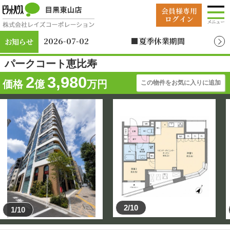
2026-07-02
■夏季休業期間
お知らせ
2026年8月12日（水）
～2026年8月19日
パークコート恵比寿
（水）
2
3,980
価格
億
万円
この物件をお気に入りに追加
2/10
1/10