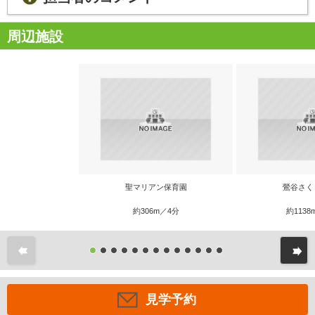
周辺施設
聖マリアン保育園
鶯谷さく
約306m／4分
約1138
前
見学予約