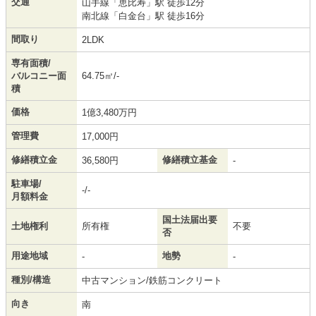
交通
山手線
「
恵比寿
」駅 徒歩12分
南北線
「
白金台
」駅 徒歩16分
間取り
2LDK
専有面積/
バルコニー面
64.75㎡/-
積
価格
1億3,480万円
管理費
17,000円
修繕積立金
修繕積立基金
36,580円
-
駐車場/
-/-
月額料金
国土法届出要
土地権利
所有権
不要
否
用途地域
地勢
-
-
種別/構造
中古マンション/鉄筋コンクリート
向き
南