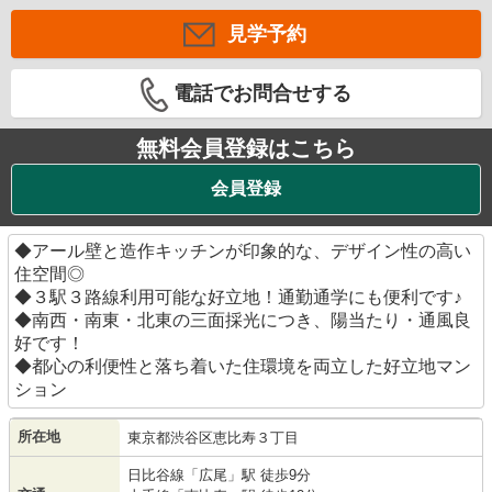
見学予約
電話でお問合せする
無料会員登録はこちら
会員登録
◆アール壁と造作キッチンが印象的な、デザイン性の高い
住空間◎
◆３駅３路線利用可能な好立地！通勤通学にも便利です♪
◆南西・南東・北東の三面採光につき、陽当たり・通風良
好です！
◆都心の利便性と落ち着いた住環境を両立した好立地マン
ション
所在地
東京都
渋谷区
恵比寿
３丁目
日比谷線
「
広尾
」駅 徒歩9分