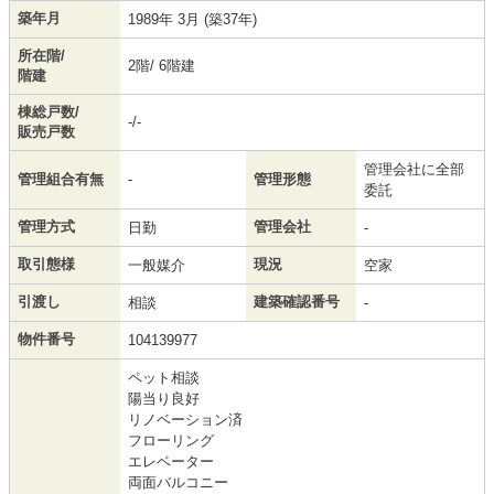
築年月
1989年 3月 (築37年)
所在階/
2階/ 6階建
階建
棟総戸数/
-/-
販売戸数
管理会社に全部
管理組合有無
-
管理形態
委託
管理方式
管理会社
日勤
-
取引態様
現況
一般媒介
空家
引渡し
建築確認番号
相談
-
物件番号
104139977
ペット相談
陽当り良好
リノベーション済
フローリング
エレベーター
両面バルコニー