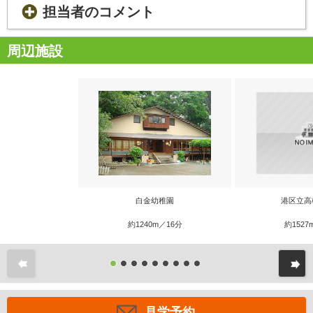
担当者のコメント
周辺施設
白金幼稚園
港区立高
約1240m／16分
約1527
前
見学予約