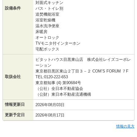
対面式キッチン
設備条件
バス・トイレ別
追焚機能浴室
浴室乾燥機
温水洗浄便座
床暖房
オートロック
TVモニタ付インターホン
宅配ボックス
ピタットハウス目黒東山店 株式会社レイズコーポレ
ーション
東京都目黒区東山２丁目３－２ COM’S FORUM ７F
取扱会社
TEL:0120-222-653
東京都知事 (4) 第90684号
（公社）全日本不動産協会
（公財）東日本不動産流通機構
情報更新日
2026年08月03日
更新予定日
2026年08月17日
情報の見方