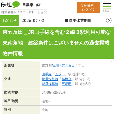
2026-07-02
■夏季休業期間
お知らせ
2026年8月12日（水）
～2026年8月19日
東五反田＿JR山手線を含む２線３駅利用可能な
（水）
東南角地 建築条件はございませんの過去掲載
物件情報
所在地
東京都
品川区
東五反田
４丁目
山手線
「
五反田
」駅 徒歩10分
交通
都営浅草線
「
高輪台
」駅 徒歩6分
都営浅草線
「
五反田
」駅 徒歩8分
面積/坪数
84.98㎡/25.70坪
地目/地勢
宅地/-
種別
売地