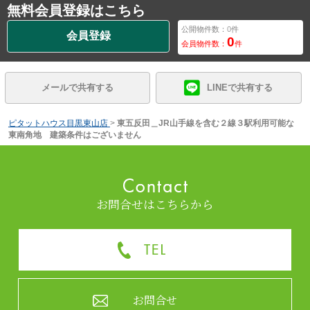
無料会員登録はこちら
公開物件数：
0
件
会員登録
0
会員物件数：
件
メールで共有する
LINEで共有する
ピタットハウス目黒東山店
>
東五反田＿JR山手線を含む２線３駅利用可能な
東南角地 建築条件はございません
お問合せはこちらから
お問合せ