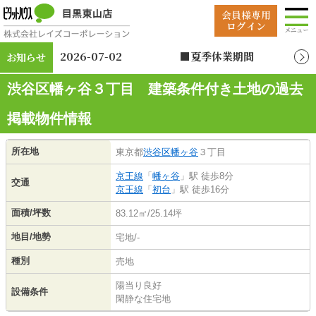
2026-07-02
■夏季休業期間
お知らせ
2026年8月12日（水）
～2026年8月19日
渋谷区幡ヶ谷３丁目 建築条件付き土地の過去
（水）
掲載物件情報
所在地
東京都
渋谷区
幡ヶ谷
３丁目
京王線
「
幡ヶ谷
」駅 徒歩8分
交通
京王線
「
初台
」駅 徒歩16分
面積/坪数
83.12㎡/25.14坪
地目/地勢
宅地/-
種別
売地
陽当り良好
設備条件
閑静な住宅地