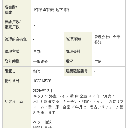
所在階/
19階/ 40階建 地下1階
階建
棟総戸数/
-/-
販売戸数
管理会社に全部
管理組合有無
-
管理形態
委託
管理方式
管理会社
日勤
-
取引態様
現況
一般媒介
空家
引渡し
建築確認番号
相談
-
物件番号
102214528
2025年12月
キッチン 浴室 トイレ 壁 床 全室 2025年12月完了
リフォーム
水回り設備交換：キッチン・浴室・トイレ 内装リフ
ォーム：壁・床・全室 ※年月は一番古いリフォーム箇
所を表します
ペット相談
陽当り良好