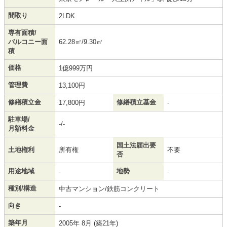
間取り
2LDK
専有面積/
バルコニー面
62.28㎡/9.30㎡
積
価格
1億999万円
管理費
13,100円
修繕積立金
修繕積立基金
17,800円
-
駐車場/
-/-
月額料金
国土法届出要
土地権利
所有権
不要
否
用途地域
地勢
-
-
種別/構造
中古マンション/鉄筋コンクリート
向き
-
築年月
2005年 8月 (築21年)