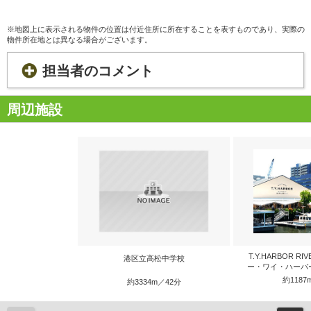
※地図上に表示される物件の位置は付近住所に所在することを表すものであり、実際の
物件所在地とは異なる場合がございます。
担当者のコメント
周辺施設
T.Y.HARBOR RI
港区立高松中学校
ー・ワイ・ハーバ
約1187
約3334m／42分