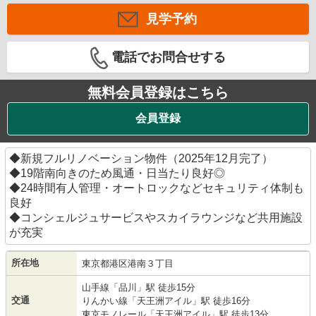
見学予約
電話でお問合せする
無料会員登録はこちら
会員登録
◆新規フルリノベーション物件（2025年12月完了）
◆19階南向きのため風通・日当たり良好◎
◆24時間有人管理・オートロックなどセキュリティ体制も
良好
◆コンシェルジュサービスやスカイラウンジなど共用施設
が充実
所在地
東京都
港区
港南
３丁目
山手線
「
品川
」駅 徒歩15分
交通
りんかい線
「
天王洲アイル
」駅 徒歩16分
東京モノレール
「
天王洲アイル
」駅 徒歩13分