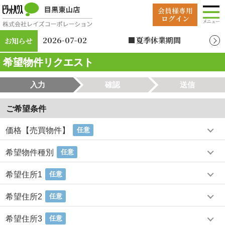
2026-07-02
■夏季休業期間
お知らせ
2026年8月12日（水）
～2026年8月19日
希望物件リクエスト
（水）
入力
確認
送信
ご希望条件
価格【売買物件】
任意
希望物件種別
任意
希望住所1
任意
希望住所2
任意
希望住所3
任意