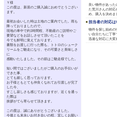
Ｙ様
良い物件があった
この度は、新居のご購入誠におめでとうござい
た荒川さんの対応
ます。
め、購入を決めま
最初お会いした時は土地のご案内でした。雨も
担当者の対応は
降っておりましたので、
物件を探し始めの
現地の車中で約1時間程、不動産のご説明やご
い自分たちに丁寧
要望などをお話しさせて頂いたことを
迅速な対応に大変
今でも鮮明に覚えております。
書類をお渡しに行った際も、トトロのシューク
リームをご馳走になり、その可愛さと美味しさ
に
感動いたしました。その節はご馳走様でした。
短い間ではございましたがご購入のお手伝いが
できた事、
とても嬉しく思っております。
お子様ともとても仲良くなれてお引渡しが完了
した今、
すこし寂しさも感じておりますが、近くを通っ
た際は
挨拶がてら寄らせて頂きます。
この度は、誠にありがとうございました。
今後とも末永いお付き合いの程、宜しくお願い