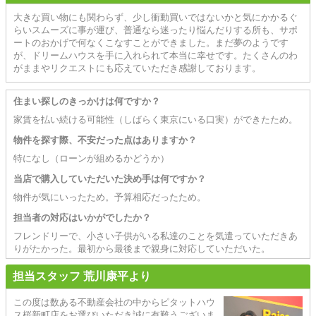
大きな買い物にも関わらず、少し衝動買いではないかと気にかかるぐ
らいスムーズに事が運び、普通なら迷ったり悩んだりする所も、サポ
ートのおかげで何なくこなすことができました。まだ夢のようです
が、ドリームハウスを手に入れられて本当に幸せです。たくさんのわ
がままやリクエストにも応えていただき感謝しております。
住まい探しのきっかけは何ですか？
家賃を払い続ける可能性（しばらく東京にいる口実）ができたため。
物件を探す際、不安だった点はありますか？
特になし（ローンが組めるかどうか）
当店で購入していただいた決め手は何ですか？
物件が気にいったため。予算相応だったため。
担当者の対応はいかがでしたか？
フレンドリーで、小さい子供がいる私達のことを気遣っていただきあ
りがたかった。最初から最後まで親身に対応していただいた。
担当スタッフ 荒川康平より
この度は数ある不動産会社の中からピタットハウ
ス桜新町店をお選びいただき誠に有難うございま