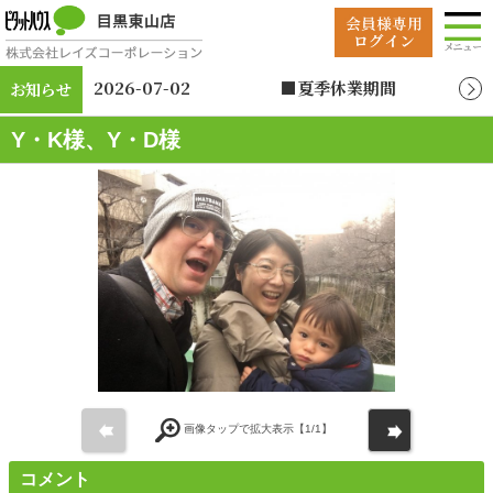
2026-07-02
■夏季休業期間
お知らせ
2026年8月12日（水）
～2026年8月19日
Y・K様、Y・D様
（水）
前
次
画像タップで拡大表示【
1
/1】
コメント