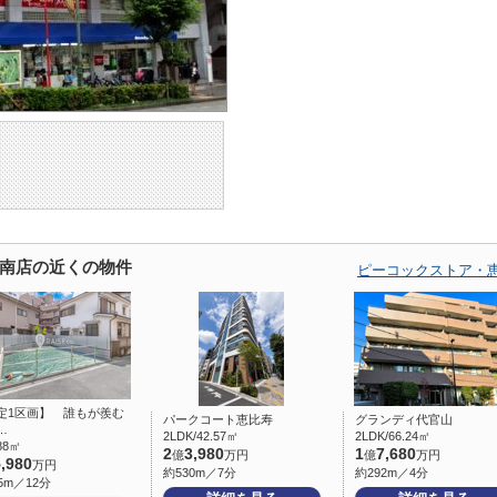
南店の近くの物件
ピーコックストア・
定1区画】 誰もが羨む
パークコート恵比寿
グランディ代官山
…
2LDK/42.57㎡
2LDK/66.24㎡
.88㎡
2
3,980
1
7,680
億
万円
億
万円
5,980
万円
約530m／7分
約292m／4分
5m／12分