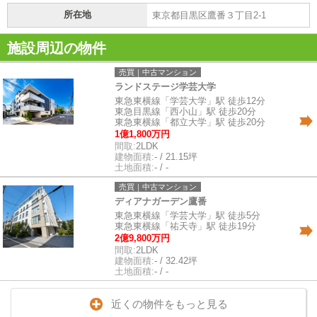
所在地
東京都目黒区鷹番３丁目2-1
施設周辺の物件
売買｜中古マンション
ランドステージ学芸大学
東急東横線「学芸大学」駅 徒歩12分
東急目黒線「西小山」駅 徒歩20分
東急東横線「都立大学」駅 徒歩20分
1億1,800万円
間取:
2LDK
建物面積:
- / 21.15坪
土地面積:
- / -
売買｜中古マンション
ディアナガーデン鷹番
東急東横線「学芸大学」駅 徒歩5分
東急東横線「祐天寺」駅 徒歩19分
2億9,800万円
間取:
2LDK
建物面積:
- / 32.42坪
土地面積:
- / -
近くの物件をもっと見る