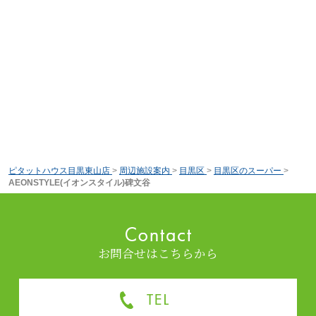
ピタットハウス目黒東山店
>
周辺施設案内
>
目黒区
>
目黒区のスーパー
>
AEONSTYLE(イオンスタイル)碑文谷
お問合せはこちらから