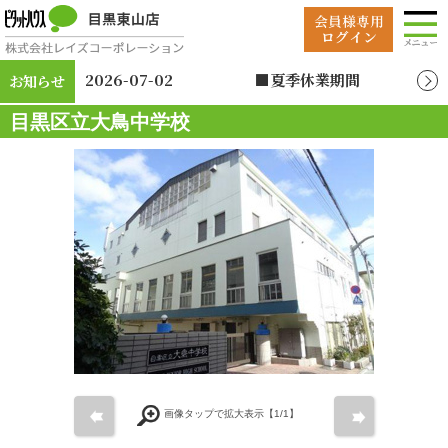
2026-07-02
■夏季休業期間
お知らせ
2026年8月12日（水）
目黒区立大鳥中学校
～2026年8月19日
（水）
前
次
画像タップで拡大表示【
1
/1】