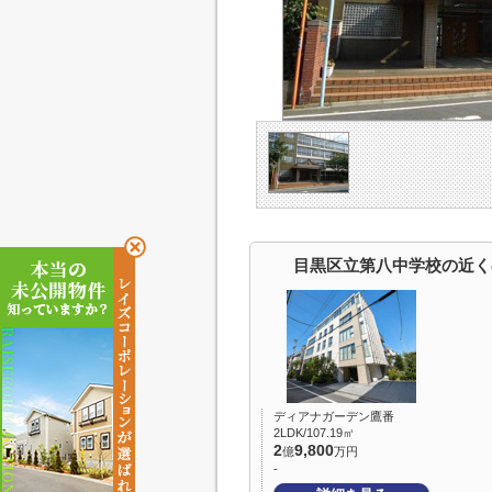
目黒区立第八中学校の近く
ディアナガーデン鷹番
2LDK/107.19㎡
2
9,800
億
万円
-