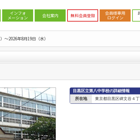
案内
>
目黒区
>
目黒区の中学校
>
目黒区立第八中学校
インフォ
会員様専用
会社案内
無料会員登録
メーション
ログイン
水）～2026年8月19日（水）
目黒区立第八中学校の詳細情報
所在地
東京都目黒区碑文谷４丁