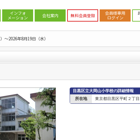
案内
>
目黒区
>
目黒区の小学校
>
目黒区立大岡山小学校
インフォ
会員様専用
会社案内
無料会員登録
メーション
ログイン
水）～2026年8月19日（水）
目黒区立大岡山小学校の詳細情報
所在地
東京都目黒区平町２丁目3