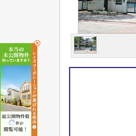
総公開物件数
件が
閲覧可能！