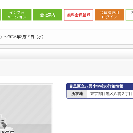
案内
>
目黒区
>
目黒区の小学校
>
目黒区立八雲小学校
インフォ
会員様専用
会社案内
無料会員登録
メーション
ログイン
水）～2026年8月19日（水）
目黒区立八雲小学校の詳細情報
所在地
東京都目黒区八雲２丁目5