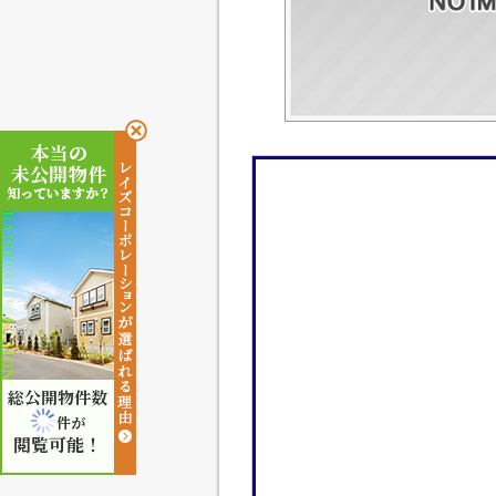
総公開物件数
件が
閲覧可能！