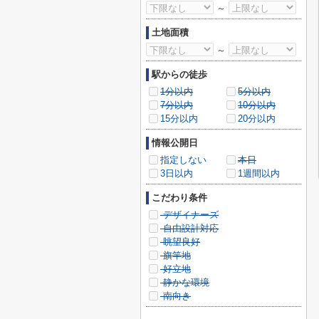
～
土地面積
～
駅からの徒歩
1分以内
5分以内
7分以内
10分以内
15分以内
20分以内
情報公開日
指定しない
本日
3日以内
1週間以内
こだわり条件
デザイナーズ
自由設計対応
眺望良好
旗竿地
好立地
静かな環境
南向き