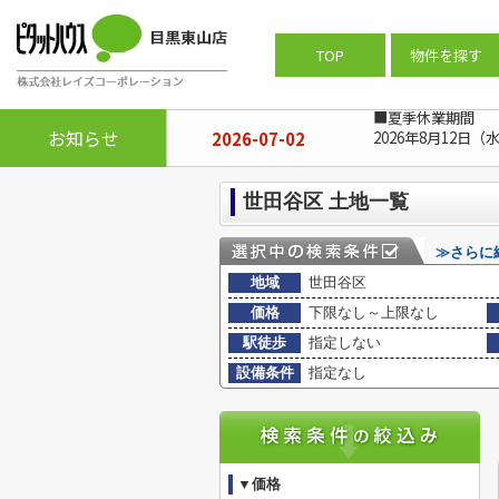
ピタットハウス目黒東山店
>
(土地(売買
TOP
物件を探す
■夏季休業期間
お知らせ
2026-07-02
2026年8月12日（
世田谷区 土地一覧
≫さらに
地域
世田谷区
価格
下限なし～上限なし
駅徒歩
指定しない
設備条件
指定なし
▼価格