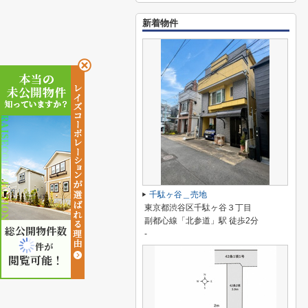
新着物件
千駄ヶ谷＿売地
東京都渋谷区千駄ヶ谷３丁目
副都心線「北参道」駅 徒歩2分
総公開物件数
-
件が
閲覧可能！