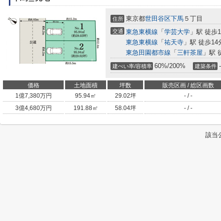
東京都
世田谷区
下馬
５丁目
住所
交通
東急東横線
「
学芸大学
」駅 徒歩1
東急東横線
「
祐天寺
」駅 徒歩14
東急田園都市線
「
三軒茶屋
」駅 
60%/200%
-
建ぺい率/容積率
建築条件
価格
土地面積
坪数
販売区画 / 総区画数
1
億
7,380
万円
95.94㎡
29.02坪
- / -
3
億
4,680
万円
191.88㎡
58.04坪
- / -
該当