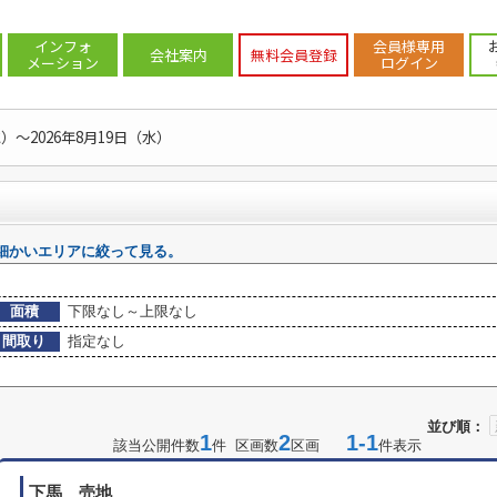
))地域から探す
>
世田谷区の土地(売買)
インフォ
会員様専用
会社案内
無料会員登録
メーション
ログイン
水）～2026年8月19日（水）
細かいエリアに絞って見る。
面積
下限なし～上限なし
間取り
指定なし
並び順：
1
2
1-1
該当公開件数
件 区画数
区画
件表示
下馬＿売地