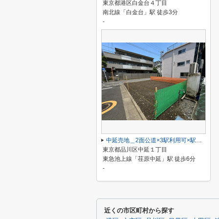
東京都港区白金台４丁目
南北線「白金台」駅 徒歩3分
-
中延売地＿2面公道×3駅利用可×駅6分の資産性ある角地
東京都品川区中延１丁目
東急池上線「荏原中延」駅 徒歩6分
-
近くの市区町村から探す