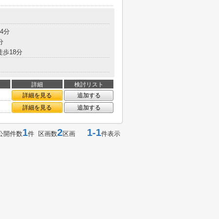
4分
分
徒歩18分
詳細
検討リスト
詳細を見る
追加する
詳細を見る
追加する
1
2
1-1
公開件数
件 区画数
区画
件表示